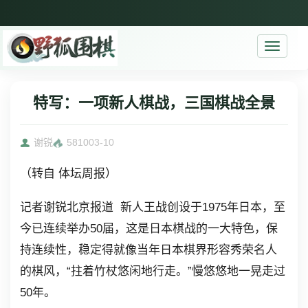
Toggle
navigati
特写：一项新人棋战，三国棋战全景
谢锐
5810
03-10
（转自 体坛周报）
记者谢锐北京报道 新人王战创设于1975年日本，至
今已连续举办50届，这是日本棋战的一大特色，保
持连续性，稳定得就像当年日本棋界形容秀荣名人
的棋风，“拄着竹杖悠闲地行走。”慢悠悠地一晃走过
50年。