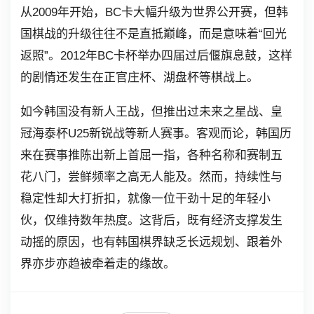
从2009年开始，BC卡大幅升级为世界公开赛，但韩
国棋战的升级往往不是直抵巅峰，而是意味着“回光
返照”。2012年BC卡杯举办四届过后偃旗息鼓，这样
的剧情还发生在正官庄杯、湖盘杯等棋战上。
如今韩国没有新人王战，但推出过未来之星战、皇
冠海泰杯U25新锐战等新人赛事。客观而论，韩国历
来在赛事推陈出新上首屈一指，各种名称和赛制五
花八门，尝鲜频率之高无人能及。然而，持续性与
稳定性却大打折扣，就像一位干劲十足的年轻小
伙，仅维持数年热度。这背后，既有经济支撑发生
动摇的原因，也有韩国棋界缺乏长远规划、跟着外
界亦步亦趋被牵着走的缘故。