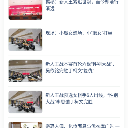
揭秘：新人王紧追世冠，而今却渐行
渐远
现场：小魔女巡场，小“磨女”打坐
新人王战本赛首轮六盘“性别大战”，
吴依铭完胜丁柯文“复仇”
新人王战预选女棋手6人出线，“性别
大战”李思璇丁柯文完胜
密恐人偶、化妆面具与优衣库广告 一