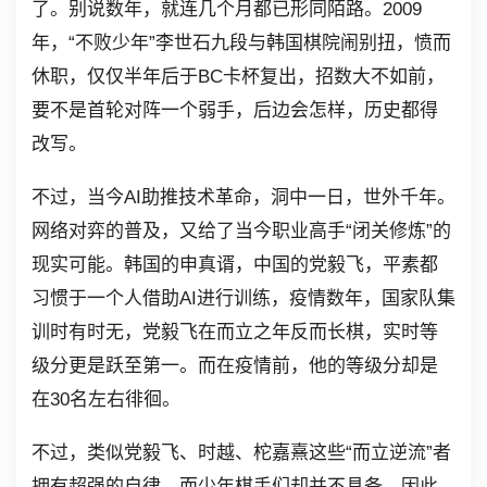
了。别说数年，就连几个月都已形同陌路。2009
年，“不败少年”李世石九段与韩国棋院闹别扭，愤而
休职，仅仅半年后于BC卡杯复出，招数大不如前，
要不是首轮对阵一个弱手，后边会怎样，历史都得
改写。
不过，当今AI助推技术革命，洞中一日，世外千年。
网络对弈的普及，又给了当今职业高手“闭关修炼”的
现实可能。韩国的申真谞，中国的党毅飞，平素都
习惯于一个人借助AI进行训练，疫情数年，国家队集
训时有时无，党毅飞在而立之年反而长棋，实时等
级分更是跃至第一。而在疫情前，他的等级分却是
在30名左右徘徊。
不过，类似党毅飞、时越、柁嘉熹这些“而立逆流”者
拥有超强的自律，而少年棋手们却并不具备，因此