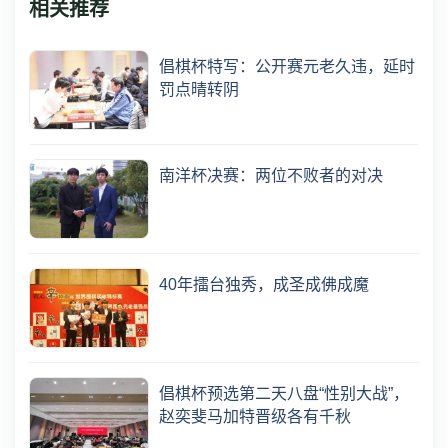
相关推荐
倡棋杯特写：公开赛元老久违，延时
罚点晴转阴
南洋杯决赛：两位不败者的对决
40年擂台独秀，成圣成佛成魔
倡棋杯预选第二天八盘“性别大战”，
赵奕斐马加特晋级各有千秋