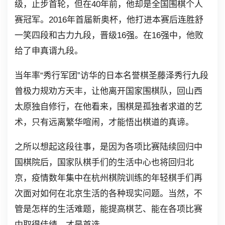
级，止步首轮，但在40年前，他却是全国围棋个人
赛冠军。2016年首届新奥杯，他打进本赛后连胜舒
一笑四段和古力九段，晋级16强。在16强中，他败
给了申真谞九段。
当年率“秀行军团”访华的日本名誉棋圣藤泽秀行九段
曾极力规劝方天丰，让他离开国家围棋队，回山西
太原独自修行，在他看来，围棋是孤独者求道的艺
术，只有远离繁华喧闹，才能悟出棋道的真谛。
之所以想起这段往事，是因为各项比赛陆续回归中
国棋院后，国家队棋手们的生活中心也将回归北
京，疫情数年集中在杭州棋院训练的年轻棋手们再
次面对如何在北京生活的各种现实问题。当然，不
管是怎样的生活难题，能提高棋艺、能在各项比赛
中取得佳绩，才是首选。