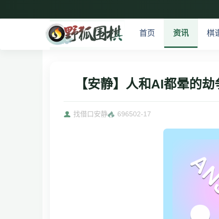
首页
资讯
棋
【安静】人和AI都晕的劫
找借口安静
6965
02-17