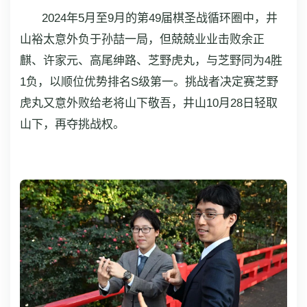
2024年5月至9月的第49届棋圣战循环圈中，井
山裕太意外负于孙喆一局，但兢兢业业击败余正
麒、许家元、高尾绅路、芝野虎丸，与芝野同为4胜
1负，以顺位优势排名S级第一。挑战者决定赛芝野
虎丸又意外败给老将山下敬吾，井山10月28日轻取
山下，再夺挑战权。