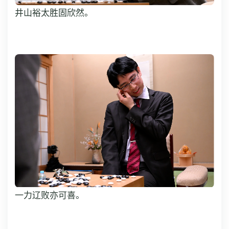
井山裕太胜固欣然。
一力辽败亦可喜。