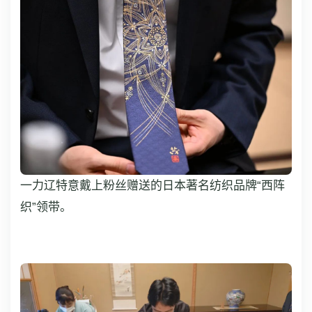
一力辽特意戴上粉丝赠送的日本著名纺织品牌“西阵
织”领带。