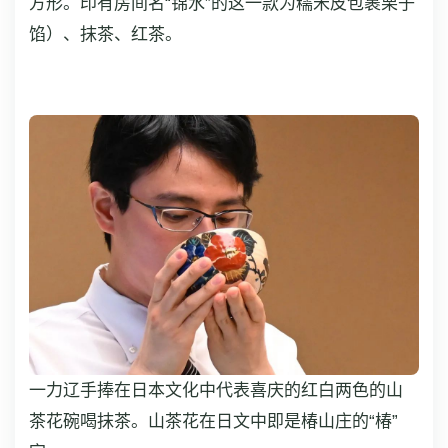
方形。印有房间名“锦水”的这一款为糯米皮包裹栗子
馅）、抹茶、红茶。
一力辽手捧在日本文化中代表喜庆的红白两色的山
茶花碗喝抹茶。山茶花在日文中即是椿山庄的“椿”