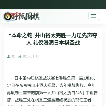
Toggle
navigati
“本命之蛇”井山裕太完胜一力辽先声夺
人 礼仪浸润日本棋圣战
易非
8105
01-18
日本第49届棋圣战决赛七番胜负第一局1月16、
17日在东京椿山庄酒店揭幕，去年挑战失败，今年
再度卷土重来的前第一人井山裕太执白246手中盘告
捷，战胜正处在棋圣三连霸巅峰状态的现任王者一