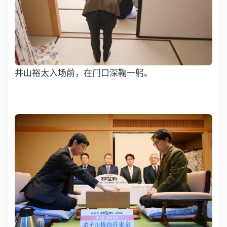
井山裕太入场前，在门口深鞠一躬。