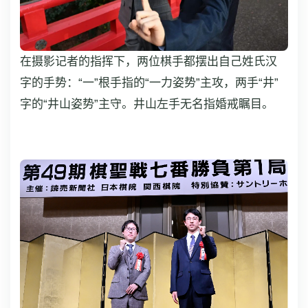
在摄影记者的指挥下，两位棋手都摆出自己姓氏汉
字的手势：“一”根手指的“一力姿势”主攻，两手“井”
字的“井山姿势”主守。井山左手无名指婚戒瞩目。