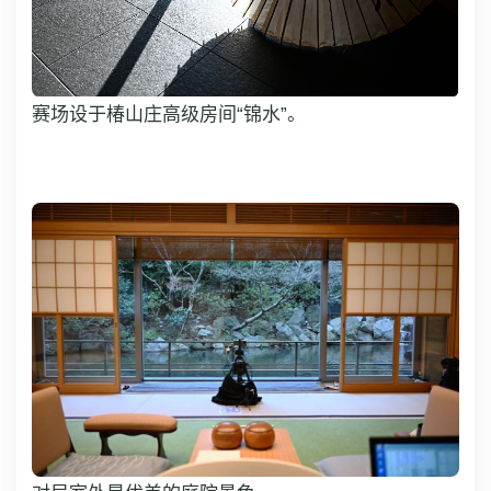
赛场设于椿山庄高级房间“锦水”。