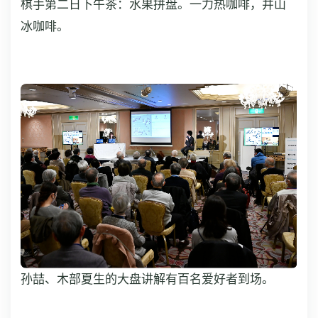
棋手第二日下午茶：水果拼盘。一力热咖啡，井山
冰咖啡。
孙喆、木部夏生的大盘讲解有百名爱好者到场。