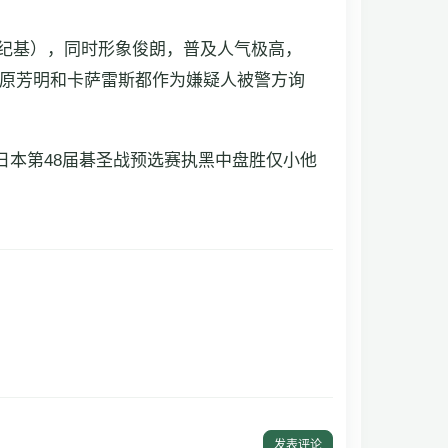
田纪基），同时形象俊朗，普及人气极高，
原芳明和卡萨雷斯都作为嫌疑人被警方询
在日本第48届碁圣战预选赛执黑中盘胜仅小他
发表评论