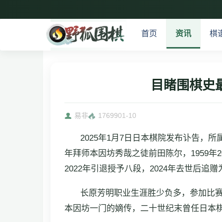
首页
资讯
棋
目睹围棋史
易非
17699
01-10
2025年1月7日日本棋院发布讣告，所属
年拜师本因坊秀哉之徒前田陈尔，1959年20
2022年引退授予八段，2024年去世后追
长原芳明职业生涯胜少负多，参加比赛
本因坊一门的嫡传，二十世纪末曾任日本