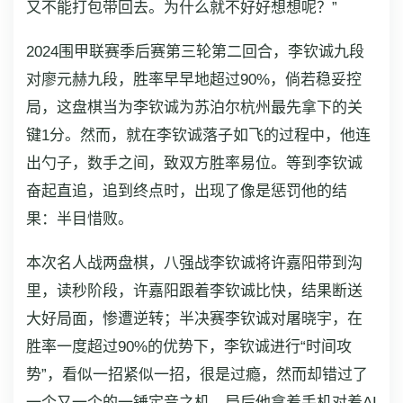
又不能打包带回去。为什么就不好好想想呢？”
2024围甲联赛季后赛第三轮第二回合，李钦诚九段
对廖元赫九段，胜率早早地超过90%，倘若稳妥控
局，这盘棋当为李钦诚为苏泊尔杭州最先拿下的关
键1分。然而，就在李钦诚落子如飞的过程中，他连
出勺子，数手之间，致双方胜率易位。等到李钦诚
奋起直追，追到终点时，出现了像是惩罚他的结
果：半目惜败。
本次名人战两盘棋，八强战李钦诚将许嘉阳带到沟
里，读秒阶段，许嘉阳跟着李钦诚比快，结果断送
大好局面，惨遭逆转；半决赛李钦诚对屠晓宇，在
胜率一度超过90%的优势下，李钦诚进行“时间攻
势”，看似一招紧似一招，很是过瘾，然而却错过了
一个又一个的一锤定音之机。局后他拿着手机对着AI