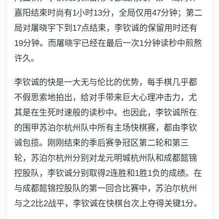
嘉阳结束时尚有1小时13分，全局仅用47分钟；第二
局对屠晓宇下到17点结束，李钦诚的保留用时还有
19分钟。而屠晓宇已经在最后一次1分钟读秒中煎熬
许久。
李钦诚的快是一大无与伦比的优势，每手棋几乎都
不假思索地拍出，给对手带来巨大心理冲击力，尤
其是在生死时速般的读秒中。也因此，李钦诚所在
的围甲苏泊尔杭州队中所有主场快棋赛，都由李钦
诚包揽。刚刚结束的季后赛争冠区第二轮和第三
轮，苏泊尔杭州分别对龙元明城杭州队和成都懿锦
控股队，李钦诚分别取得2连胜和1胜1负的成绩。在
与成都懿锦控股队的第一回合比赛中，苏泊尔杭州
与之2比2战平，李钦诚在快棋台次上夺得关键1分。