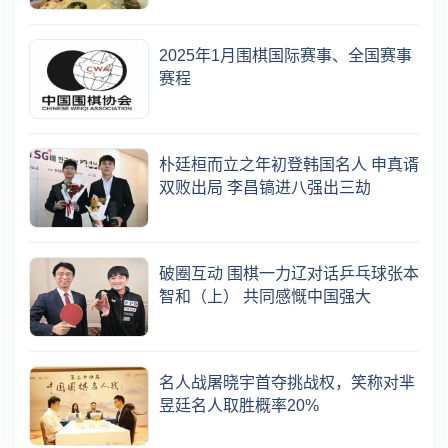
2025年1月围棋国际赛事、全国赛事
赛程
朴廷桓而立之年初登韩国名人 申真谞
双败出局 李昌镐进八强出三劫
破圈互动 围棋一力辽对话乒乓球张本
智和（上） 共同感慨中国强大
名人战屠晓宇首夺挑战权，笑称对芈
昱廷名人取胜概率20%