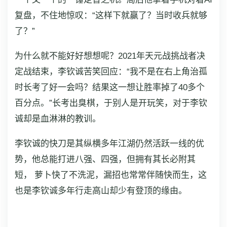
复盘，不住地惊叹：“这样下就赢了？当时收兵就够
了？”
为什么就不能好好想想呢？2021年天元战挑战者决
定战结束，李钦诚苦笑回应：“我不是在右上角治孤
时长考了好一会吗？结果这一想让胜率掉了40多个
百分点。”长考出臭棋，于别人是开玩笑，对于李钦
诚却是血淋淋的教训。
李钦诚的快刀是其纵横多年江湖仍然活跃一线的优
势，他总能打进八强、四强，但拥有其长必附其
短， 萝卜快了不洗泥，漏招也常常伴随快而生，这
也是李钦诚多年行走高山却少有登顶的缘由。