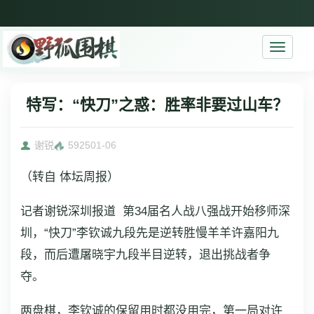
Toggle
navigati
特写：“快刀”之惑：胜率非要过山车？
谢锐
5925
01-06
（转自 体坛周报）
记者谢锐深圳报道 第34届名人战八强战开始移师深
圳，“快刀”李钦诚九段先是逆转胜慢羊羊许嘉阳九
段，而后遭屠晓宇九段半目逆转，退出挑战者争
夺。
两盘棋，李钦诚的保留用时都没用完，第一局对许