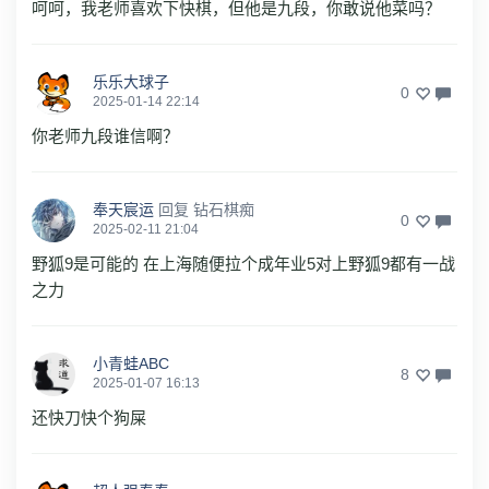
呵呵，我老师喜欢下快棋，但他是九段，你敢说他菜吗？
乐乐大球子
0
2025-01-14 22:14
你老师九段谁信啊？
奉天宸运
回复
钻石棋痴
0
2025-02-11 21:04
野狐9是可能的 在上海随便拉个成年业5对上野狐9都有一战
之力
小青蛙ABC
8
2025-01-07 16:13
还快刀快个狗屎