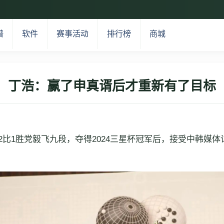
谱
软件
赛事活动
排行榜
商城
丁浩：赢了申真谞后才重新有了目标
2比1胜党毅飞九段，夺得2024三星杯冠军后，接受中韩媒