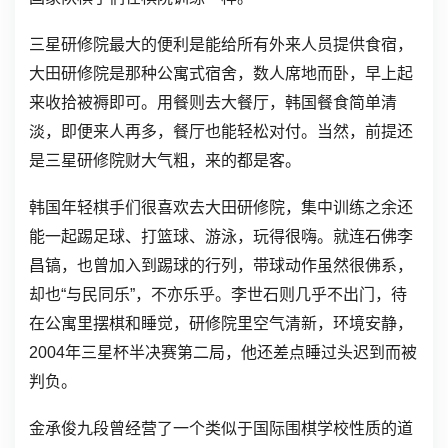
三星研修院最大的便利是能给所有外来人员提供食宿，
大田研修院是那种公寓式宿舍，数人席地而卧，早上起
来收拾被褥即可。用餐则去大餐厅，韩国餐食简单清
淡，即便来人再多，餐厅也能轻松对付。当然，前提还
是三星研修院财大气粗，来的都是客。
韩国年轻棋手们很喜欢去大田研修院，集中训练之余还
能一起踢足球、打篮球、游泳，玩得很嗨。就连石佛李
昌镐，也曾加入到踢球的行列，带球动作虽然很佛系，
却也“与民同乐”，不亦乐乎。李世石则几乎不出门，待
在公寓里摆棋和睡觉，研修院里空气清新，环境安静，
2004年三星杯半决赛第二局，他还差点睡过头迟到而被
判负。
金承俊九段曾经营了一个类似于国际围棋学校性质的道