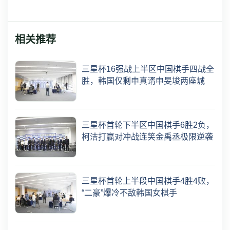
相关推荐
三星杯16强战上半区中国棋手四战全
胜，韩国仅剩申真谞申旻埈两座城
三星杯首轮下半区中国棋手6胜2负，
柯洁打赢对冲战连笑金禹丞极限逆袭
三星杯首轮上半段中国棋手4胜4败，
“二豪”爆冷不敌韩国女棋手