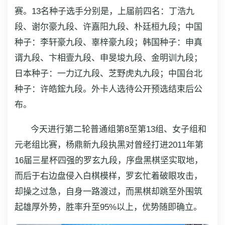
赛。13名种子选手分别是，上届前四名：丁浩九
段、谢尔豪九段、许嘉阳九段、朴廷桓九段；中国
种子：李轩豪九段、辜梓豪九段；韩国种子：申真
谞九段、卞相壹九段、申旻埈九段、金明训九段；
日本种子：一力辽九段、芝野虎丸九段；中国台北
种子：许皓鋐九段。外卡人选待公开预选结束后公
布。
今天进行第二轮普通组第8至第13组、女子组和
元老组比赛，杨鼎新九段执黑对曾经打进2011年第
16届三星杯四强的罗玄九段，序盘黑棋坚实取地，
而后于右边盘侵入白棋模样，罗玄忙着破眼攻击，
却操之过急，自身一路渡过，而黑棋却跳至外围筑
起雄厚外势，胜率升至95%以上，优势随即确立。