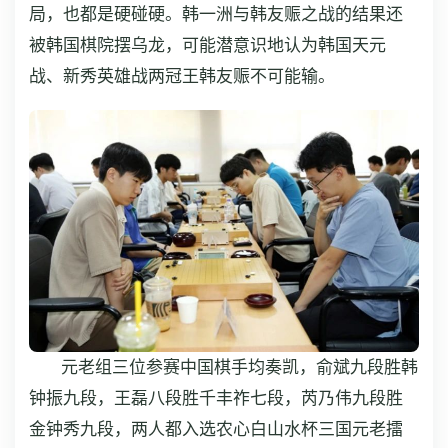
局，也都是硬碰硬。韩一洲与韩友赈之战的结果还
被韩国棋院摆乌龙，可能潜意识地认为韩国天元
战、新秀英雄战两冠王韩友赈不可能输。
元老组三位参赛中国棋手均奏凯，俞斌九段胜韩
钟振九段，王磊八段胜千丰祚七段，芮乃伟九段胜
金钟秀九段，两人都入选农心白山水杯三国元老擂