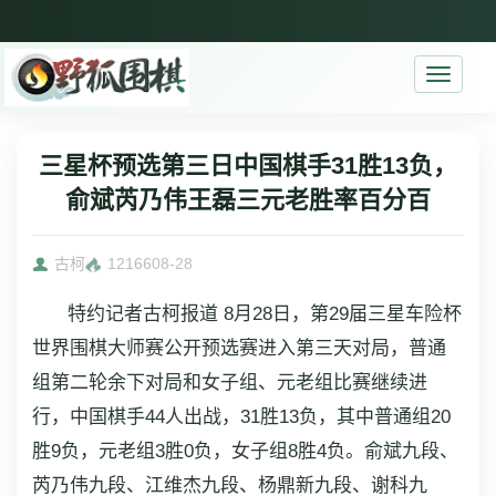
Toggle
navigati
三星杯预选第三日中国棋手31胜13负，
俞斌芮乃伟王磊三元老胜率百分百
古柯
12166
08-28
特约记者古柯报道 8月28日，第29届三星车险杯
世界围棋大师赛公开预选赛进入第三天对局，普通
组第二轮余下对局和女子组、元老组比赛继续进
行，中国棋手44人出战，31胜13负，其中普通组20
胜9负，元老组3胜0负，女子组8胜4负。俞斌九段、
芮乃伟九段、江维杰九段、杨鼎新九段、谢科九