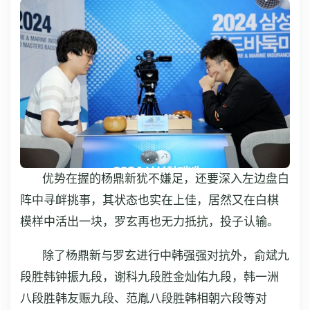
优势在握的杨鼎新犹不嫌足，还要深入左边盘白
阵中寻衅挑事，其状态也实在上佳，居然又在白棋
模样中活出一块，罗玄再也无力抵抗，投子认输。
除了杨鼎新与罗玄进行中韩强强对抗外，俞斌九
段胜韩钟振九段，谢科九段胜金灿佑九段，韩一洲
八段胜韩友赈九段、范胤八段胜韩相朝六段等对