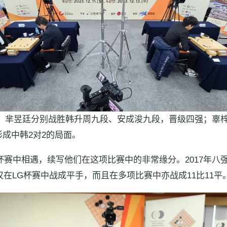
柯洁、芈昱廷分别战胜韩升周九段、安成浚九段，晋级四强；辜
成中韩2对2的局面。
赛中相遇，续写他们在这项比赛中的非常缘分。2017年八强战和
仅在LG杯赛中战成平手，而且在多项比赛中亦战成11比11