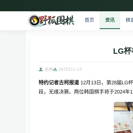
首页
资讯
棋
LG
古柯
16752
12-13
特约记者古柯报道
12月13日，第28届
段，无缘决赛。两位韩国棋手将于2024年1