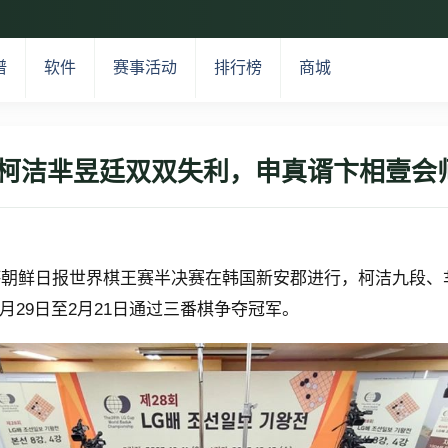
谱
软件
赛事活动
排行榜
商城
杯柯洁芈昱廷双双失利，申真谞卞相壹会
LG杯朝鲜日报世界棋王赛半决赛在韩国新安郡进行，柯洁九段
月29日至2月21日通过三番棋争夺冠军。