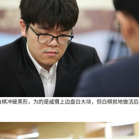
白棋冲破黑形，为的是威慑上边盘白大块，但白棋就地做活后