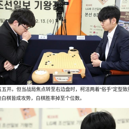
五五开。但当战局焦点转至右边盘时，柯洁两着“俗手”定型
块白棋皆成攻势，白棋胜率掉至个位数。