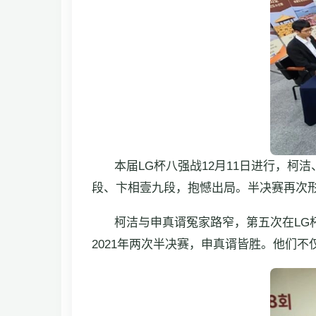
本届LG杯八强战12月11日进行，
段、卞相壹九段，抱憾出局。半决赛再次形
柯洁与申真谞冤家路窄，第五次在LG杯
2021年两次半决赛，申真谞皆胜。他们不