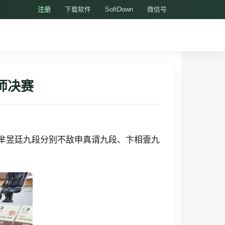
注册
下载软件
SoftDown
微信号
师决赛
、芈昱廷九段分别不敌申真谞九段、卞相壹九