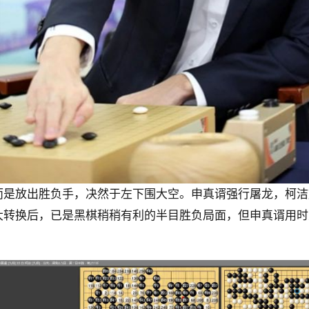
而是放出胜负手，决然于左下围大空。申真谞强行屠龙，柯洁
大转换后，已是黑棋稍稍有利的半目胜负局面，但申真谞用时