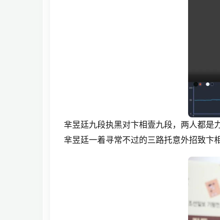
芈昱廷九段执黑对卞相壹九段，两人都是
芈昱廷一着寻常不过的三路托意外招致卞