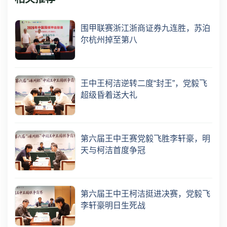
围甲联赛浙江浙商证券九连胜，苏泊
尔杭州掉至第八
王中王柯洁逆转二度“封王”，党毅飞
超级昏着送大礼
第六届王中王赛党毅飞胜李轩豪，明
天与柯洁首度争冠
第六届王中王柯洁挺进决赛，党毅飞
李轩豪明日生死战