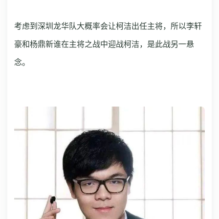
考虑到深圳龙华队大概率会让柯洁出任主将，所以李轩
豪和杨鼎新谁在主将之战中迎战柯洁，是此战另一悬
念。