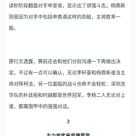
读秒阶段翻盘对手申旻埈，显示出了顽强斗志。杨鼎新
则是因为对手中包括申真谞这样的劲敌，主将胜率一
般。
廖行文透露，赛前还会和他们分别沟通一下再做出决
定。不过有一点可以确认，无论李轩豪和杨鼎新谁当主
将对阵柯洁，另一位面临的战斗也绝不会轻松：深圳龙
华队的朴廷桓和时越都是世界冠军，李杨二人无论对上
谁，都属围甲中的强强对话。
3
古力将客串直播嘉宾