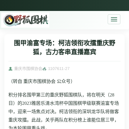
Toggle
navigati
围甲渝富专场：柯洁领衔攻擂重庆野
狐，古力客串直播嘉宾
重庆市围棋协会
11076
11-27
（
转自 重庆市围棋协会 公众号）
积分排名围甲第三的重庆野狐围棋队，将在明天（28
日）的2023雅居乐清水湾杯中国围棋甲级联赛渝富专场
中，迎来一场焦点对决。柯洁领衔的深圳龙华队将做客
重庆攻擂。此战，关乎两队在积分榜上谁能位居三甲，
为本轮围甲重头戏。