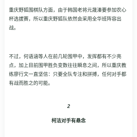
重庆野狐围棋队方面，由于韩国老将元晟溱要参加农心
杯选拔赛，所以重庆野狐队依然会采用全华班阵容出
战。
不过，何语涵等人在前几轮围甲中，发挥都有不少亮
点，加上目前围甲胜负变数往往瞬息之间，所以重庆教
练廖行文一直坚信：只要全队专注和拼搏，任何对手都
有战而胜之的可能。
2
柯洁对手有悬念