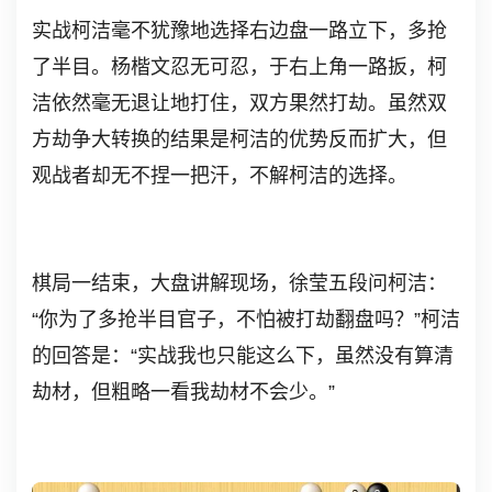
实战柯洁毫不犹豫地选择右边盘一路立下，多抢
了半目。杨楷文忍无可忍，于右上角一路扳，柯
洁依然毫无退让地打住，双方果然打劫。虽然双
方劫争大转换的结果是柯洁的优势反而扩大，但
观战者却无不捏一把汗，不解柯洁的选择。
棋局一结束，大盘讲解现场，徐莹五段问柯洁：
“你为了多抢半目官子，不怕被打劫翻盘吗？”柯洁
的回答是：“实战我也只能这么下，虽然没有算清
劫材，但粗略一看我劫材不会少。”