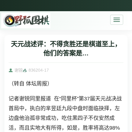
Toggle
navigati
天元战述评：不得贪胜还是棋道至上，
他们的答案是…
谢锐
8362
04-17
（转自 体坛周报）
记者谢锐同里报道 在“同里杯”第37届天元战决战
首局中，执白的芈昱廷九段中盘时面临抉择，左
边盘他治孤非常成功，吃住黑四子不仅安然成
活，而且实地大有所得，如是，胜率将高达98%