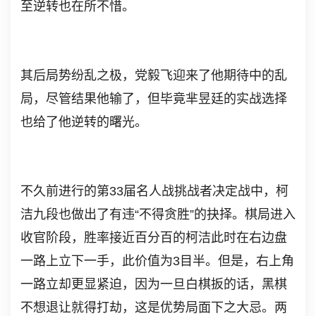
至逆转也在所不惜。
其后局势纷乱之极，党毅飞迎来了他期待中的乱
局，尽管结果他输了，但毕竟芈昱廷的实战选择
也给了他逆转的曙光。
不久前进行的第33届名人战挑战者决定战中，柯
洁九段也做出了有违“不得贪胜”的抉择。棋局进入
收官阶段，胜率接近百分百的柯洁此时在右边盘
一路上立下一手，此价值为3目半。但是，右上角
一路立却更显紧迫，因为一旦白棋扳的话，黑棋
不想退让就得打劫，这是优势局面下之大忌。两