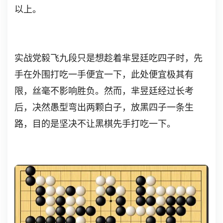
以上。
实战党毅飞九段只是想趁着芈昱廷吃四子时，先
手在外围打吃一手便宜一下，此处便宜极其有
限，丝毫不影响胜负。然而，芈昱廷经过长考
后，决然愚型弯出两颗白子，放黑四子一条生
路，目的是坚决不让黑棋先手打吃一下。