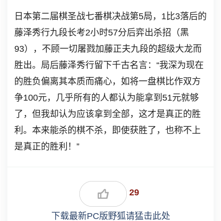
日本第二届棋圣战七番棋决战第5局，1比3落后的
藤泽秀行九段长考2小时57分后弈出杀招（黑
93），不顾一切屠戮加藤正夫九段的超级大龙而
胜出。局后藤泽秀行留下千古名言：“我深为现在
的胜负偏离其本质而痛心，如将一盘棋比作双方
争100元，几乎所有的人都认为能拿到51元就够
了，但我却认为应该拿到全部，这才是真正的胜
利。本来能杀的棋不杀，即使获胜了，也称不上
是真正的胜利！”
29
下载最新PC版野狐请猛击此处