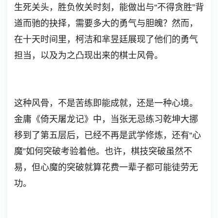
生死关头，胜负攸关时刻，能做出与“不得贪胜”背
道而驰的抉择，需要多大的勇气与胆魄？然而，
在十天时间里，柯洁和芈昱廷展现了他们的勇气
担当，以及为之凸现出来的棋士风骨。
这种风骨，不是苦练即能成就，还是一种心境。
金庸《倚天屠龙记》中，当张无忌练习乾坤大挪
移到了第五层后，已经不再是武学修炼，还有“心
魔”如何突破考验着他。也许，棋技突破虽然不
易，但心魔的突破就算花费一辈子都可能徒劳无
功。