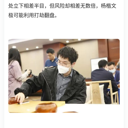
处立下相差半目，但风险却相差无数倍，杨楷文
极可能利用打劫翻盘。