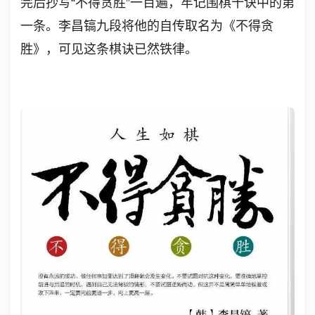
完后抄写“不得贪胜”一百遍，牢记围棋十诀中的第
一条。李昌镐九段将他的自传取名为《不得贪
胜》，可见这条棋诀已然铁律。