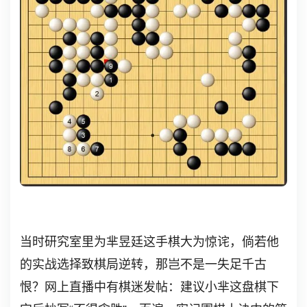
当时研究室里为芈昱廷这手棋大为惊诧，倘若他
的实战选择致棋局逆转，那岂不是一失足千古
恨？网上直播中有棋迷发帖：建议小芈这盘棋下