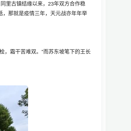
与同里古镇结缘以来，23年双方合作稳
话，那就是疫情三年，天元战亦年年举
桧，霜干苦难双。”而苏东坡笔下的王长