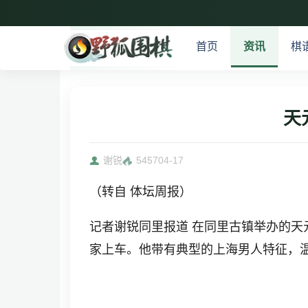
首页
资讯
棋
天
谢锐
5457
04-17
（转自 体坛周报）
记者谢锐同里报道 在同里古镇举办的
家上车。他带有典型的上海男人特征，