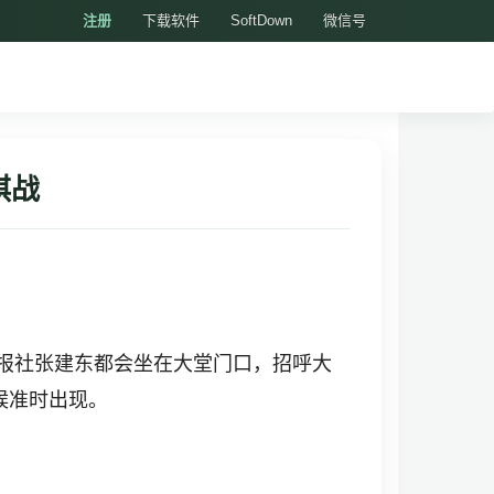
注册
下载软件
SoftDown
微信号
棋战
报社张建东都会坐在大堂门口，招呼大
候准时出现。