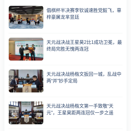
倡棋杯半决赛李钦诚速胜党毅飞，辜
梓豪屠龙芈昱廷
天元战决战王星昊2比1成功卫冕，最
终局完胜无愧两连冠
天元战决战杨楷文扳回一城，乱战中
两“并”妙手定局
天元战决战杨楷文第一手致敬“天
元”，王星昊距两连冠仅一步之遥