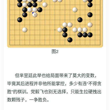
图2
但芈昱廷此举也给局面带来了莫大的变数，
毕竟其后进程并非他所能掌控，多少有违“不得贪
胜”的棋训。党毅飞也别无选择，只能生拉硬拽出
数颗残子，一争胜负。