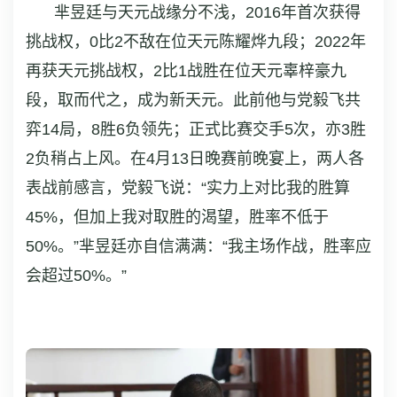
芈昱廷与天元战缘分不浅，2016年首次获得
挑战权，0比2不敌在位天元陈耀烨九段；2022年
再获天元挑战权，2比1战胜在位天元辜梓豪九
段，取而代之，成为新天元。此前他与党毅飞共
弈14局，8胜6负领先；正式比赛交手5次，亦3胜
2负稍占上风。在4月13日晚赛前晚宴上，两人各
表战前感言，党毅飞说：“实力上对比我的胜算
45%，但加上我对取胜的渴望，胜率不低于
50%。”芈昱廷亦自信满满：“我主场作战，胜率应
会超过50%。”