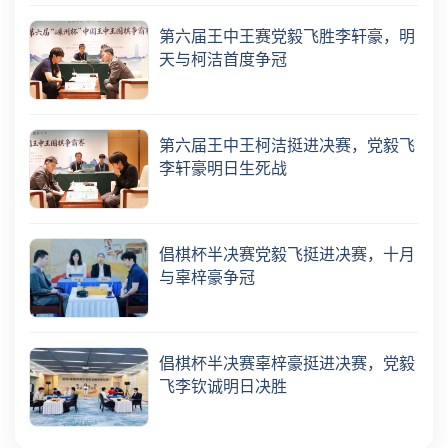
第六届王中王赛党毅飞胜李轩豪，明
天与柯洁首度争冠
第六届王中王柯洁挺进决赛，党毅飞
李轩豪明日生死战
倡棋杯半决赛党毅飞挺进决赛，十月
与辜梓豪争冠
倡棋杯半决赛辜梓豪挺进决赛，党毅
飞李钦诚明日决胜