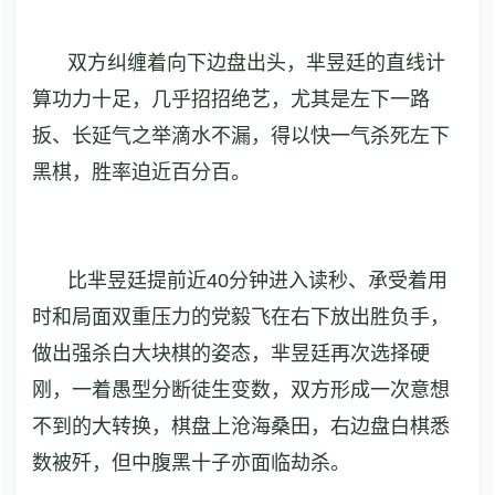
双方纠缠着向下边盘出头，芈昱廷的直线计
算功力十足，几乎招招绝艺，尤其是左下一路
扳、长延气之举滴水不漏，得以快一气杀死左下
黑棋，胜率迫近百分百。
比芈昱廷提前近40分钟进入读秒、承受着用
时和局面双重压力的党毅飞在右下放出胜负手，
做出强杀白大块棋的姿态，芈昱廷再次选择硬
刚，一着愚型分断徒生变数，双方形成一次意想
不到的大转换，棋盘上沧海桑田，右边盘白棋悉
数被歼，但中腹黑十子亦面临劫杀。