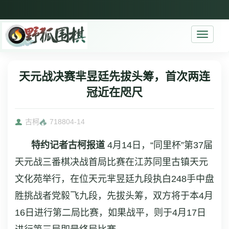
Toggle
navigati
天元战决赛芈昱廷先拔头筹，首次两连
冠近在咫尺
古柯
7188
04-14
特约记者古柯报道
4月14日，“同里杯”第37届
天元战三番棋决战首局比赛在江苏同里古镇天元
文化苑举行，在位天元芈昱廷九段执白248手中盘
胜挑战者党毅飞九段，先拔头筹，双方将于本4月
16日进行第二局比赛，如果战平，则于4月17日