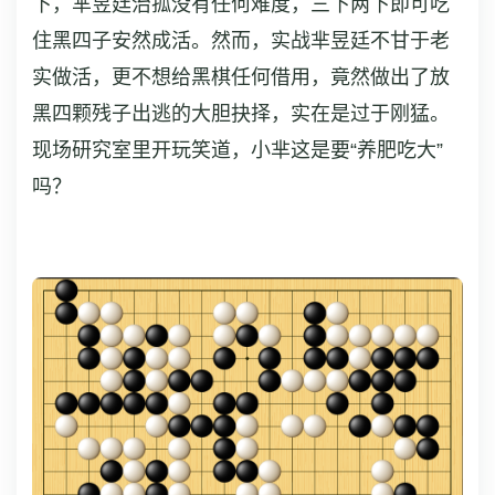
下，芈昱廷治孤没有任何难度，三下两下即可吃
住黑四子安然成活。然而，实战芈昱廷不甘于老
实做活，更不想给黑棋任何借用，竟然做出了放
黑四颗残子出逃的大胆抉择，实在是过于刚猛。
现场研究室里开玩笑道，小芈这是要“养肥吃大”
吗？