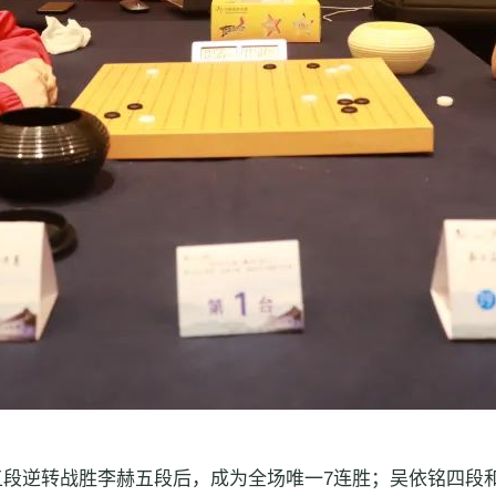
）
段逆转战胜李赫五段后，成为全场唯一7连胜；吴依铭四段和