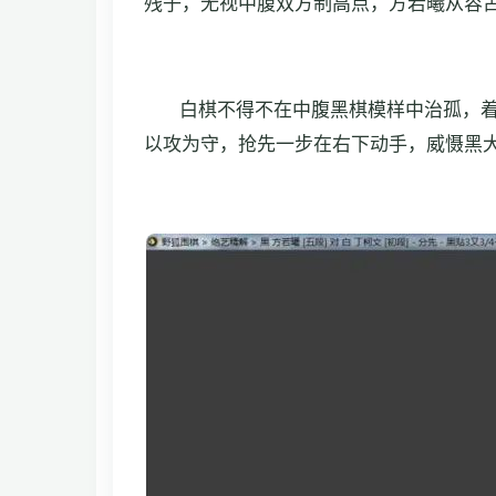
残子，无视中腹双方制高点，方若曦从容
白棋不得不在中腹黑棋模样中治孤，
以攻为守，抢先一步在右下动手，威慑黑