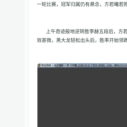
一轮比赛，冠军归属仍有悬念，方若曦若
上午奇迹般地逆转胜李赫五段后，方
效甚微，黑大龙轻松出头后，胜率开始领