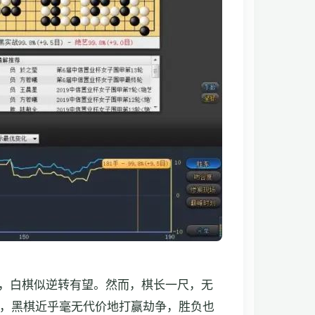
，白棋似逆转有望。然而，棋长一尺，无
，黑棋近乎毫无代价地打赢劫争，胜负也