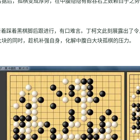
占据后，孤棋变成厚势，在中腹隐隐有鲸吞右上数颗白子之势
着着踩着黑棋脚后跟进行，有口难言。丁柯文此刻展露出了令
大块的同时，趁机补强自身，化解中腹白大块孤棋的压力。