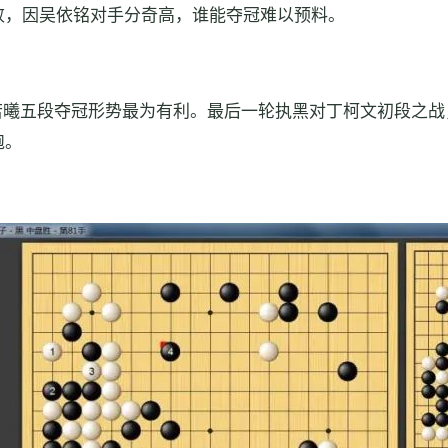
败，因吴依铭对手分奇高，谁能夺冠难以预料。
若曦五段夺冠形势最为有利。最后一轮执黑对丁柯文初段之战
跑。