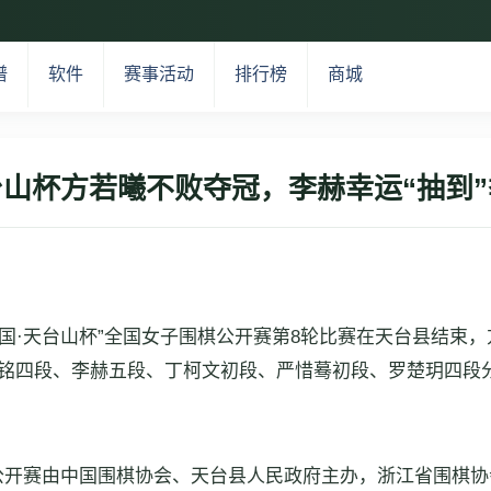
谱
软件
赛事活动
排行榜
商城
台山杯方若曦不败夺冠，李赫幸运“抽到”
中国·天台山杯”全国女子围棋公开赛第8轮比赛在天台县结束，
依铭四段、李赫五段、丁柯文初段、严惜蓦初段、罗楚玥四段
棋公开赛由中国围棋协会、天台县人民政府主办，浙江省围棋