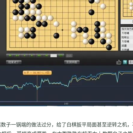
棋数子一锅端的做法过分，给了白棋扳平局面甚至逆转之机，