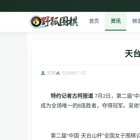
首页
资讯
棋
天
古柯
32006
07-02
特约记者古柯报道
7月2日，第二届“
成为全场唯一的8连胜者，夺得冠军。吴
第二届“中国·天台山杯”全国女子围