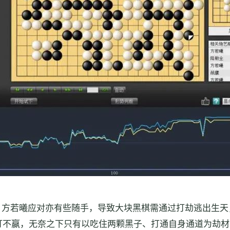
，方若曦应对亦有些随手，导致大块黑棋需通过打劫逃出生天
打不赢，无奈之下只有以吃住两颗黑子、打通自身通道为劫材