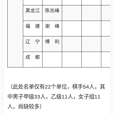
黑龙江
陈兆峰
福 建
谢 峰
辽 宁
傅 利
成 都
（此处名单仅有
22
个单位，棋手
54
人，其
中男子甲级
33
人，乙级
11
人，女子组
11
人，尚缺较多）