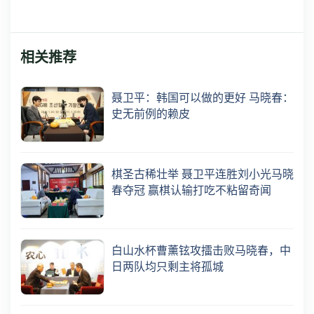
相关推荐
聂卫平：韩国可以做的更好 马晓春：
史无前例的赖皮
棋圣古稀壮举 聂卫平连胜刘小光马晓
春夺冠 赢棋认输打吃不粘留奇闻
白山水杯曹薰铉攻擂击败马晓春，中
日两队均只剩主将孤城