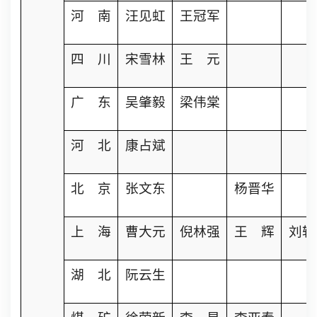
河 南
汪见虹
王冠军
四 川
宋雪林
王 元
广 东
吴肇毅
梁伟棠
河 北
康占斌
北 京
张文东
杨晋华
上 海
曹大元
倪林强
王 辉
刘轶
湖 北
阮云生