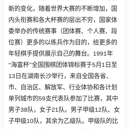
新的变化，随着世界大赛的不断增加，国
内头衔赛和各大杯赛的层出不穷，国家体
委举办的传统赛事（团体赛、个人赛、段
位赛）更多的以练兵作为目的，给更多的
年轻棋手提供展示自己的舞台。
1991
年
“海富杯”全国围棋团体锦标赛于
5
月
1
日至
13
日在湖南长沙举行，来自全国各省、
市、自治区、解放军、行业体协和各计划
单列城市的
59
支代表队参加了比赛，其中
男子
38
队，女子
21
队。男子甲级
12
队、女
子甲级
10
队，其余为乙级队。甲级队的比