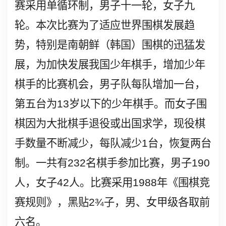
赛采用单循环制，男子十一轮，女子九
轮。本次比赛为了适应世界围棋发展趋
势，特别是南朝鲜（韩国）围棋的迅猛发
展，为加快发展我国少年棋手，增加少年
棋手的比赛机会，男子队每队增加一台，
第五台为
13
岁以下的少年棋手。而女子围
棋因为大批棋手退役或出国求学，现役棋
手数量不断减少，每队减少
1
台，恢复两台
制。一共有
232
名棋手参加比赛，男子
190
人，女子
42
人。比赛采用
1988
年《围棋竞
赛规则》，黑贴
2
¾
子，男、女甲级各取前
六名。