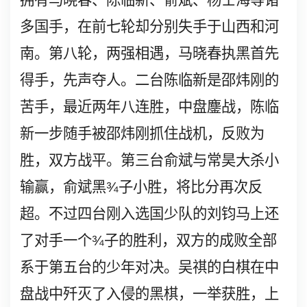
拥有马晓春、陈临新、俞斌、杨士海等诸
多国手，在前七轮却分别失手于山西和河
南。第八轮，两强相遇，马晓春执黑首先
得手，先声夺人。二台陈临新是邵炜刚的
苦手，最近两年八连胜，中盘鏖战，陈临
新一步随手被邵炜刚抓住战机，反败为
胜，双方战平。第三台俞斌与常昊大杀小
输赢，俞斌黑
¾
子小胜，将比分再次反
超。不过四台刚入选国少队的刘钧马上还
了对手一个
¾
子的胜利，双方的成败全部
系于第五台的少年对决。吴祺的白棋在中
盘战中歼灭了入侵的黑棋，一举获胜，上