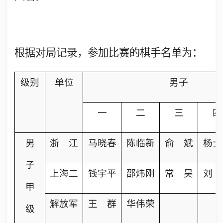
根据对局记录，参加比赛的棋手名单为：
级别
单位
男子
一
二
三
四
男
浙 江
马晓春
陈临新
俞 斌
杨士
子
上海二
钱宇平
邵炜刚
常 昊
刘 
甲
解放军
王 群
华伟荣
级