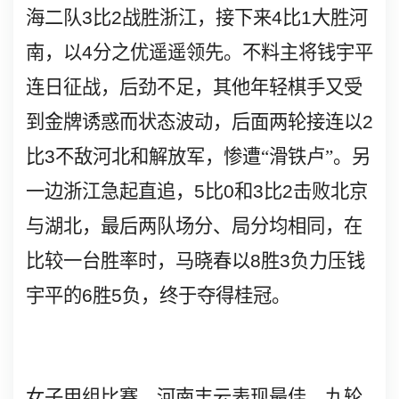
海二队
3
比
2
战胜浙江，接下来
4
比
1
大胜河
南，以
4
分之优遥遥领先。不料主将钱宇平
连日征战，后劲不足，其他年轻棋手又受
到金牌诱惑而状态波动，后面两轮接连以
2
比
3
不敌河北和解放军，惨遭“滑铁卢”。另
一边浙江急起直追，
5
比
0
和
3
比
2
击败北京
与湖北，最后两队场分、局分均相同，在
比较一台胜率时，马晓春以
8
胜
3
负力压钱
宇平的
6
胜
5
负，终于夺得桂冠。
女子甲组比赛，河南丰云表现最佳，九轮