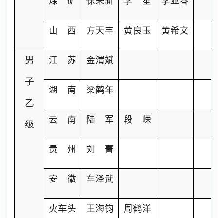
煤 矿
徐荣新
李 星
李亚春
山 西
方天丰
黄良玉
黄希文
男
江 苏
金渭斌
子
湖 南
梁鹤年
乙
云 南
陆 军
段 嵘
级
贵 州
刘 菁
安 徽
车泽武
火车头
王海钧
周鹤洋