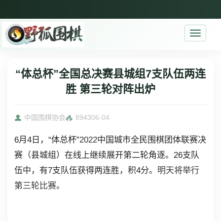
Toggle
navigati
“体总杯”全国总决赛县城组7支队伍两连
胜 第三轮对阵出炉
中国围棋协会
8943
06-04
6月4日，“体总杯”
2022
中国城市全民围棋团体联赛决
赛（县城组）
在线上
继续展开
第二轮
角逐。26支队
伍中，有7支队伍获得两连胜，积4分。
明天将举行
第三轮比赛。