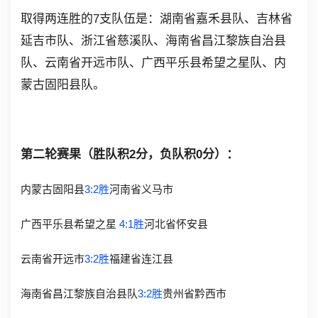
取得两连胜的7支队伍是：
湖南省嘉禾县队、吉林省
延吉市队、浙江省慈溪队、海南省昌江黎族自治县
队、云南省开远市队、广西平乐县希望之星队、内
蒙古固阳县队。
第二轮赛果（胜队积2分，负队积0分）：
内蒙古固阳县
3:2胜
河南省义马市
广西平乐县希望之星
4:1胜
河北省怀安县
云南省开远市
3:2胜
福建省连江县
海南省昌江黎族自治县队
3:2胜
贵州省黔西市