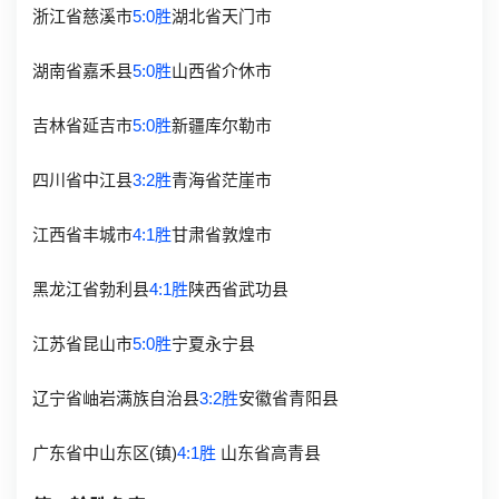
浙江省慈溪市
5:0胜
湖北省天门市
湖南省嘉禾县
5:0胜
山西省介休市
吉林省延吉市
5:0胜
新疆库尔勒市
四川省中江县
3:2胜
青海省茫崖市
江西省丰城市
4:1胜
甘肃省敦煌市
黑龙江省勃利县
4:1胜
陕西省武功县
江苏省昆山市
5:0胜
宁夏永宁县
辽宁省岫岩满族自治县
3:2胜
安徽省青阳县
广东省中山东区(镇)
4:1胜
山东省高青县