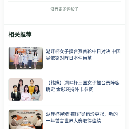
没有更多评论了
相关推荐
湖畔杯女子擂台赛首轮中日对决 中国
吴依铭对阵日本仲邑堇
【韩媒】湖畔杯三国女子擂台赛阵容
确定 金彩瑛持外卡参赛
湖畔杯崔精“镇压”吴侑珍夺冠，新的
一年誓言世界大赛取得佳绩