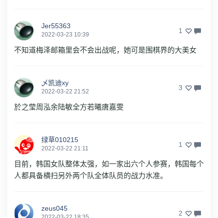
Jer55363
1
2022-03-23 10:39
不知道梅泽邮箱里会不会出战呢，她可是围棋界的大美女
乄凯迪xy
3
2022-03-22 21:52
於之莹周泓余陆敏全方若曦唐嘉雯
绿草010215
1
2022-03-22 21:11
目前，韩国女队整体太强，如一家出六个人参赛，韩国每个
人都具备横扫另外两个队全体队员的战力水准。
zeus045
2
2022-03-22 18:35