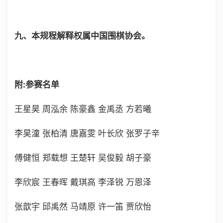
九、本规程解释权属中国围棋协会。
附:参赛名单
王星昊 周泓余 陈豪鑫 金禹丞 方若曦
李昊潼 张柏清 唐嘉雯 叶长欣 张罗子辛
傅健恒 郑载想 王楚轩 吴俊毅 胡子豪
李欣宸 王春晖 戴琪高 李泽锐 万恩泽
张歆宇 邱禹然 马靖原 许一笛 贾欣怡