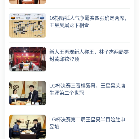
16期野狐人气争霸赛四强确定两席，
王星昊屠龙卞相壹
新人王再现新人称王，林子杰两局零
封黄邱铉登顶
LG杯决赛三番棋落幕，王星昊荣膺
生涯第二个世冠
LG杯决赛第二局王星昊半目险胜申
旻埈