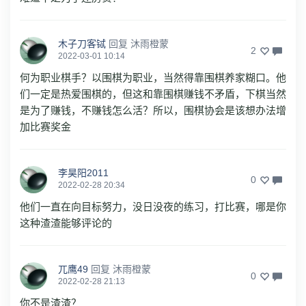
木子刀客铽
回复
沐雨橙蒙
2
2022-03-01 10:14
何为职业棋手？以围棋为职业，当然得靠围棋养家糊口。他
们一定是热爱围棋的，但这和靠围棋赚钱不矛盾，下棋当然
是为了赚钱，不赚钱怎么活？所以，围棋协会是该想办法增
加比赛奖金
李昊阳2011
0
2022-02-28 20:34
他们一直在向目标努力，没日没夜的练习，打比赛，哪是你
这种渣渣能够评论的
兀鹰49
回复
沐雨橙蒙
0
2022-02-28 21:13
你不是渣渣？