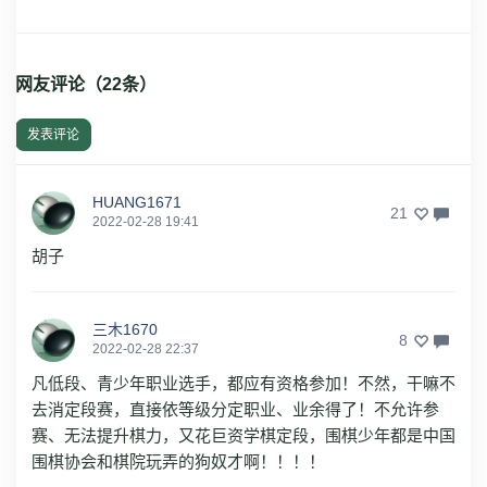
网友评论（
22
条）
发表评论
HUANG1671
21
2022-02-28 19:41
胡子
三木1670
8
2022-02-28 22:37
凡低段、青少年职业选手，都应有资格参加！不然，干嘛不
去消定段赛，直接依等级分定职业、业余得了！不允许参
赛、无法提升棋力，又花巨资学棋定段，围棋少年都是中国
围棋协会和棋院玩弄的狗奴才啊！！！！