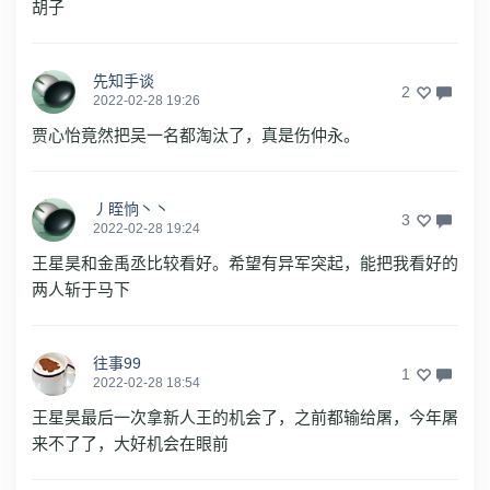
胡子
先知手谈
2
2022-02-28 19:26
贾心怡竟然把吴一名都淘汰了，真是伤仲永。
丿眰恦丶丶
3
2022-02-28 19:24
王星昊和金禹丞比较看好。希望有异军突起，能把我看好的
两人斩于马下
往事99
1
2022-02-28 18:54
王星昊最后一次拿新人王的机会了，之前都输给屠，今年屠
来不了了，大好机会在眼前