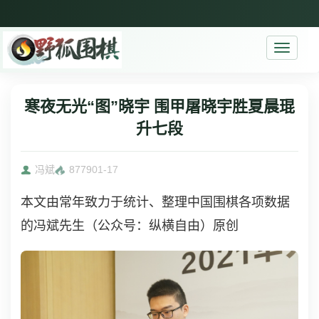
Toggle
navigati
寒夜无光“图”晓宇 围甲屠晓宇胜夏晨琨
升七段
冯斌
8779
01-17
本文由常年致力于统计、整理中国围棋各项数据
的冯斌先生（公众号：纵横自由）原创