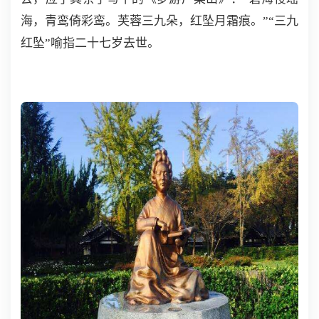
海，青鸾倚彩鸾。芙蓉三九朵，红坠月霜痕。”“三九
红坠”喻指二十七岁去世。