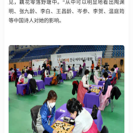
见，藕花零落野塘中。”从中可以明显地看出陶渊
明、张九龄、李白、王昌龄、岑参、李贺、温庭筠
等中国诗人对她的影响。