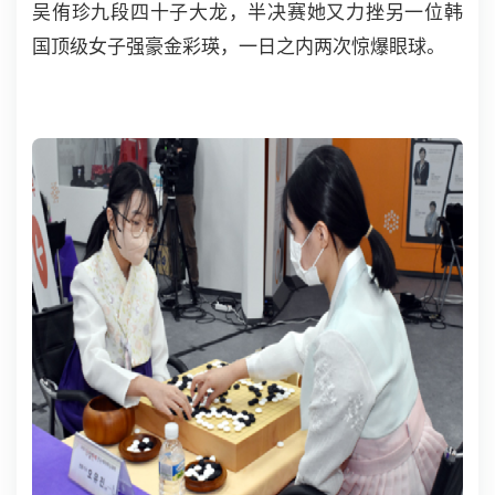
吴侑珍九段四十子大龙，半决赛她又力挫另一位韩
国顶级女子强豪金彩瑛，一日之内两次惊爆眼球。