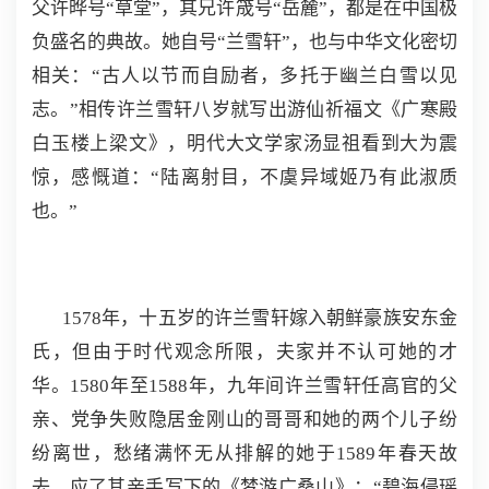
父许晔号“草堂”，其兄许筬号“岳麓”，都是在中国极
负盛名的典故。她自号“兰雪轩”，也与中华文化密切
相关：“古人以节而自励者，多托于幽兰白雪以见
志。”相传许兰雪轩八岁就写出游仙祈福文《广寒殿
白玉楼上梁文》，明代大文学家汤显祖看到大为震
惊，感慨道：“陆离射目，不虞异域姬乃有此淑质
也。”
1578年，十五岁的许兰雪轩嫁入朝鲜豪族安东金
氏，但由于时代观念所限，夫家并不认可她的才
华。1580年至1588年，九年间许兰雪轩任高官的父
亲、党争失败隐居金刚山的哥哥和她的两个儿子纷
纷离世，愁绪满怀无从排解的她于1589年春天故
去，应了其亲手写下的《梦游广桑山》：“碧海侵瑶