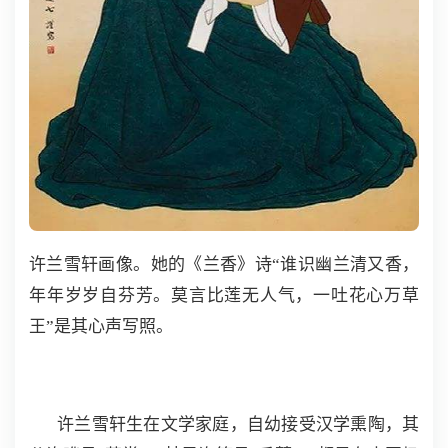
许兰雪轩画像。她的《兰香》诗“谁识幽兰清又香，
年年岁岁自芬芳。莫言比莲无人气，一吐花心万草
王”是其心声写照。
许兰雪轩生在文学家庭，自幼接受汉学熏陶，其