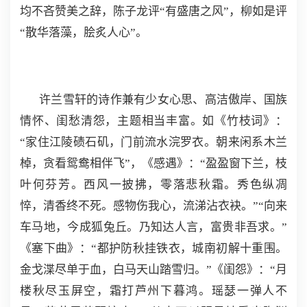
均不吝赞美之辞，陈子龙评“有盛唐之风”，柳如是评
“散华落藻，脍炙人心”。
许兰雪轩的诗作兼有少女心思、高洁傲岸、国族
情怀、闺愁清怨，主题相当丰富。如《竹枝词》：
“家住江陵碛石矶，门前流水浣罗衣。朝来闲系木兰
棹，贪看鸳鸯相伴飞”，《感遇》：“盈盈窗下兰，枝
叶何芬芳。西风一披拂，零落悲秋霜。秀色纵凋
悴，清香终不死。感物伤我心，流涕沾衣袂。”“向来
车马地，今成狐兔丘。乃知达人言，富贵非吾求。”
《塞下曲》：“都护防秋挂铁衣，城南初解十重围。
金戈渫尽单于血，白马天山踏雪归。”《闺怨》：“月
楼秋尽玉屏空，霜打芦州下暮鸿。瑶瑟一弹人不