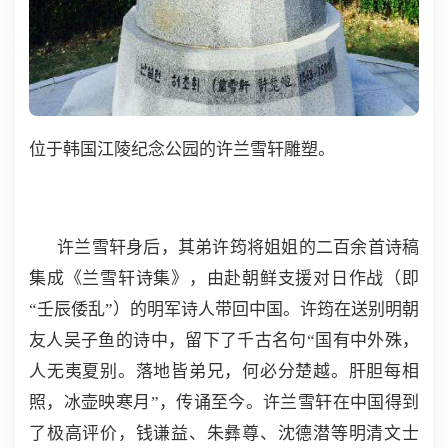
位于韩国江陵纪念公园的许兰雪轩雕塑。
许兰雪轩身后，其弟许筠将姐姐的二百余首诗稿
集成《兰雪轩诗集》，由赴朝鲜支援对日作战（即
“壬辰倭乱”）的明军诗人带回中国。许筠在送别明朝
友人吴子鱼的诗中，留下了千古名句“国有中外殊，
人无夷夏别。落地皆弟兄，何必分楚越。肝胆每相
照，冰壶映寒月”，传诵至今。许兰雪轩在中国得到
了极高评价，钱谦益、朱彝尊、沈德潜等明清文士