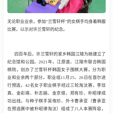
无论职业业余，参加“兰雪轩杯”的女棋手均身着韩服
比赛，以示对许兰雪轩的纪念。
四百年后，许兰雪轩的家乡韩国江陵为她建立了
纪念馆和公园。2021年，江原道、江陵市联合韩国
棋院，创办了兰雪轩杯韩国女子围棋大赛，分为职
业和业余两个部分。职业组11月25、26日在首尔进
行预选，42名女子职业棋手经过三轮淘汰赛，李玟
真、金彩瑛、朴志娟、金京垠、郑有珍、朴昭律成
功出线，与种子棋手吴侑珍、外卡曹承亚（曹承亚
在预选赛中被朴昭律淘汰）组成了八人本赛阵容，