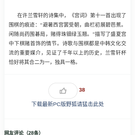
在许兰雪轩的诗集中，《宫词》第十一首出现了
围棋的痕迹：“避暑西宫罢受朝，曲栏初展碧芭蕉。
闲随尚药围碁局，赌得珠钿绿玉翘。”描写了盛夏宫
中下棋赌首饰的情节。诗歌与围棋都是中韩文化交
流的重要媒介，见证了千年以上的历史，兰雪轩杯
恰好将其合二为一，独具一格。
38
下载最新PC版野狐请猛击此处
网友评论（
28
条）