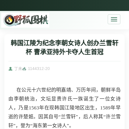
Toggle
navigati
韩国江陵为纪念李朝女诗人创办兰雪轩
杯 曹承亚持外卡夺人生首冠
丁未
11443
12-20
在公元十六世纪的明嘉靖、万历年间，朝鲜半岛
由李朝统治，文坛显贵许氏一族诞生了一位女诗
人，乃是1563年在现韩国江陵地区出生，1589年早
逝的许楚姬。因其自号“兰雪轩”，后人称其“许兰雪
轩”，誉为“海东第一女诗人”。