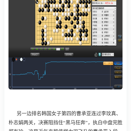
另一边排名韩国女子第四的曹承亚连过李玟真、
朴志娟两关，决赛阻挡住“黑马狂奔”，执白中盘完胜