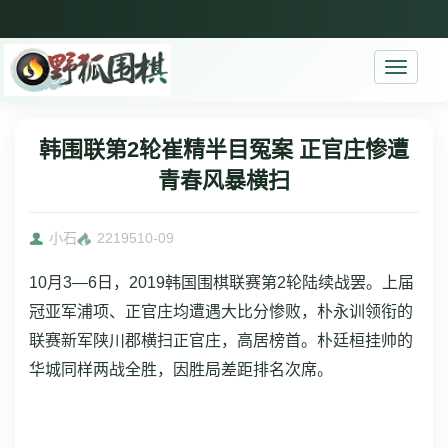
Toggle
navigati
韩围联第2轮崔精半目冤案 正官庄惨遭
青春风暴横扫
小石
22195
10-09
10月3—6日，2019韩国围棋联赛第2轮陆续战罢。上届
冠亚军浦项、正官庄均遭遇大比分惨败，朴永训领衔的
联赛新军陕川郡横扫正官庄，高居榜首。朴廷桓挂帅的
华城同样两战全胜，因胜局差距排名次席。