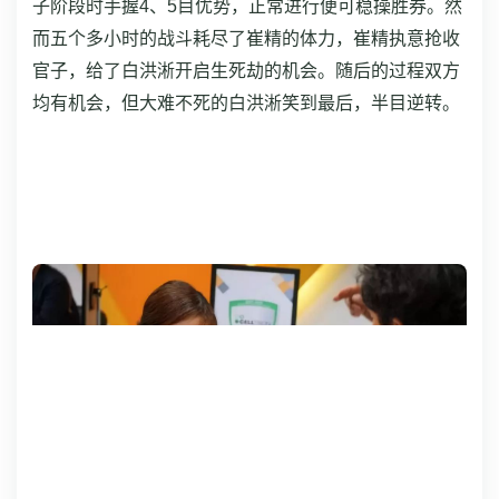
子阶段时手握4、5目优势，正常进行便可稳操胜券。然
而五个多小时的战斗耗尽了崔精的体力，崔精执意抢收
官子，给了白洪淅开启生死劫的机会。随后的过程双方
均有机会，但大难不死的白洪淅笑到最后，半目逆转。