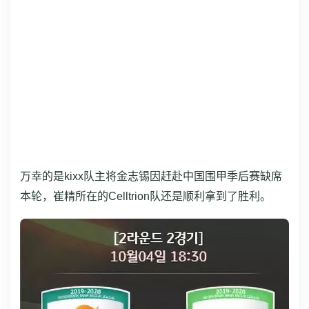
万幸的是kixx队主将金志锡因赶赴中国围甲季后赛缺席
本轮，崔精所在的Celltrion队还是顺利拿到了胜利。