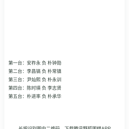
第一台：安祚永 负 朴钟勋
第二台：李昌镐 负 朴常镇
第三台：尹灿熙 负 朴永训
第四台：陈时瑛 负 李志贤
第五台：朴进率 负 朴承华
长按识别图中二维码，下载腾讯野狐围棋APP