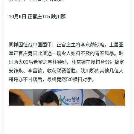
10月6日 正官庄 0:5 陕川郡
同样因征战中国围甲，正官庄主将李东勋缺席，上届亚
军正官庄竟因此遭遇一场令人始料不及的青春风暴。韩
国两大00后希望之星朴钟勋、朴常镇在慢棋台分别搞定
安祚永、李昌镐，收获联赛首胜。陕川郡的其他几位大
哥哥亦不甘落后，最终竟然5:0横扫对手。