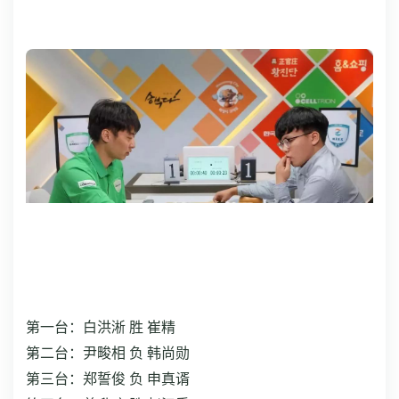
第一台：白洪淅 胜 崔精
第二台：尹畯相 负 韩尚勋
第三台：郑誓俊 负 申真谞