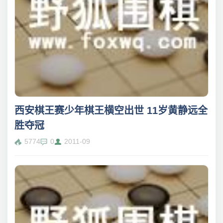
西安棋王赛少年棋王横空出世 11岁黄静远全
胜夺冠
5774
0
2011-09