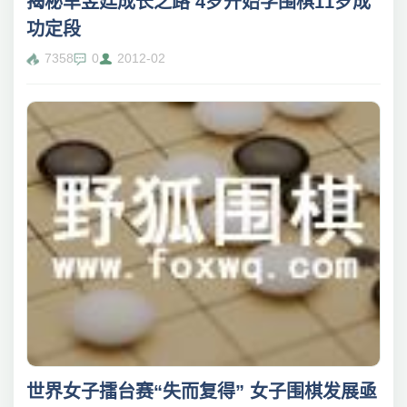
揭秘芈昱廷成长之路 4岁开始学围棋11岁成
功定段
7358
0
2012-02
世界女子擂台赛“失而复得” 女子围棋发展亟