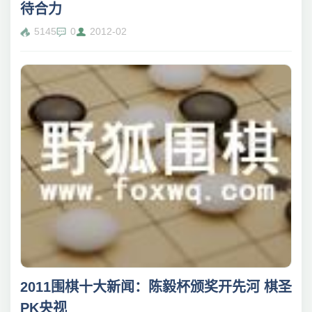
待合力
5145
0
2012-02
2011围棋十大新闻：陈毅杯颁奖开先河 棋圣
PK央视