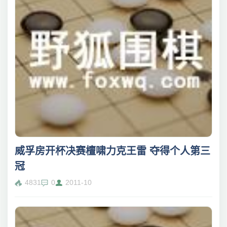
威孚房开杯决赛檀啸力克王雷 夺得个人第三
冠
4831
0
2011-10