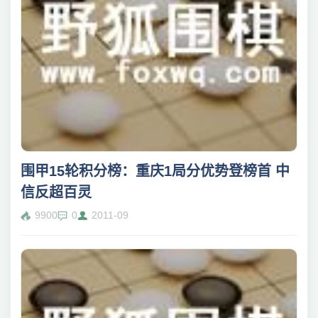
围甲15轮积分榜：重庆1局分优势登榜首 中
信反超百灵
9900
0
2011-09