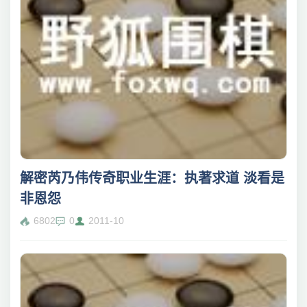
解密芮乃伟传奇职业生涯：执著求道 淡看是
非恩怨
6802
0
2011-10