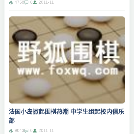
4758
0
2011-11
法国小岛掀起围棋热潮 中学生组起校内俱乐
部
9043
0
2011-11