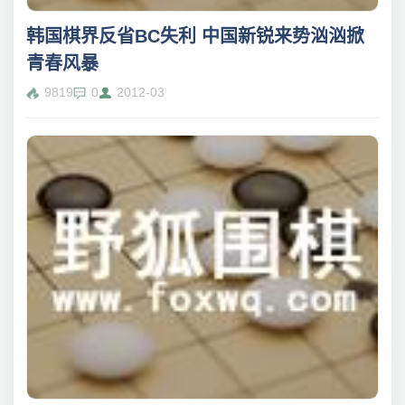
韩国棋界反省BC失利 中国新锐来势汹汹掀
青春风暴
9819
0
2012-03