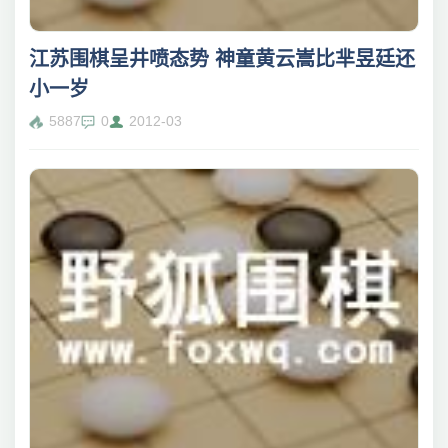
江苏围棋呈井喷态势 神童黄云嵩比芈昱廷还
小一岁
5887
0
2012-03