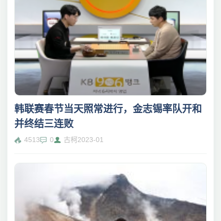
韩联赛春节当天照常进行，金志锡率队开和
并终结三连败
4513
0
古柯
2023-01