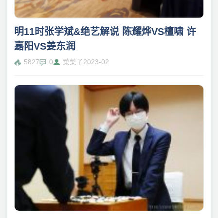
明11时张学斌&绝艺解说 陈耀烨VS檀啸 许
嘉阳VS姜东润
5827
0
菜菜子
2023-02