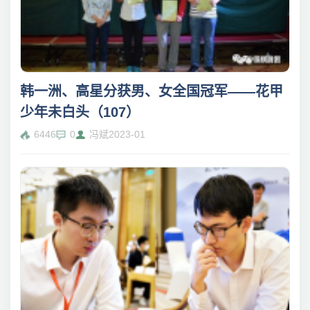
韩一洲、高星分获男、女全国冠军——花甲
少年未白头（107）
6446
0
冯斌
2023-01