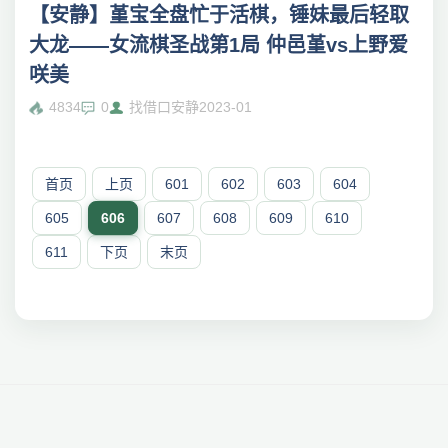
【安静】堇宝全盘忙于活棋，锤妹最后轻取
大龙——女流棋圣战第1局 仲邑堇vs上野爱
咲美
4834
0
找借口安静
2023-01
首页
上页
601
602
603
604
605
606
607
608
609
610
611
下页
末页