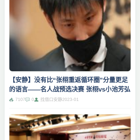
【安静】没有比“张栩重返循环圈”分量更足
的语言——名人战预选决赛 张栩vs小池芳弘
7107
0
找借口安静
2023-01