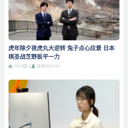
虎年除夕夜虎丸大逆转 兔子点心应景 日本
棋圣战芝野扳平一力
7921
0
易非
2023-01