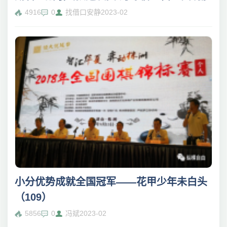
4916
0
找借口安静
2023-02
小分优势成就全国冠军——花甲少年未白头
（109）
5856
0
冯斌
2023-02