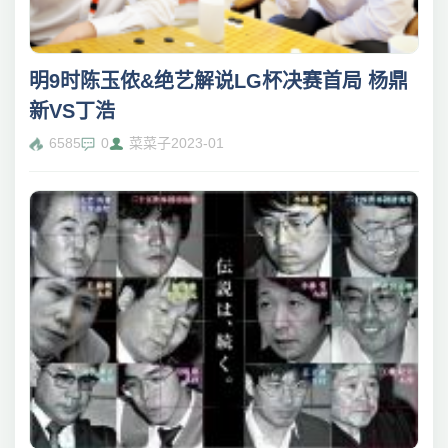
明9时陈玉侬&绝艺解说LG杯决赛首局 杨鼎
新VS丁浩
6585
0
菜菜子
2023-01