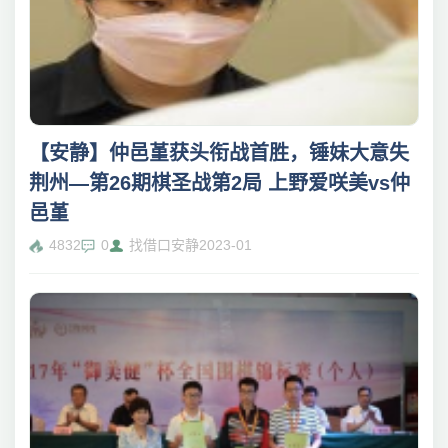
【安静】仲邑堇获头衔战首胜，锤妹大意失
荆州—第26期棋圣战第2局 上野爱咲美vs仲
邑堇
4832
0
找借口安静
2023-01