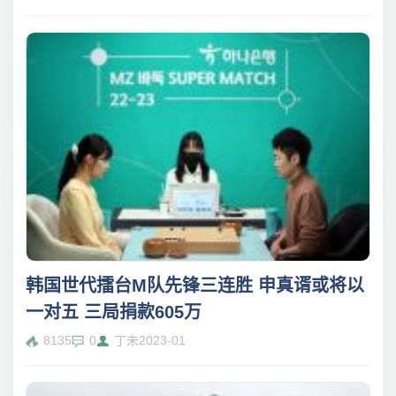
韩国世代擂台M队先锋三连胜 申真谞或将以
一对五 三局捐款605万
8135
0
丁未
2023-01