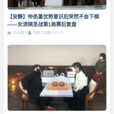
【安静】仲邑堇优势意识后突然不会下棋
——女流棋圣战第1局赛后复盘
6903
0
找借口安静
2023-01