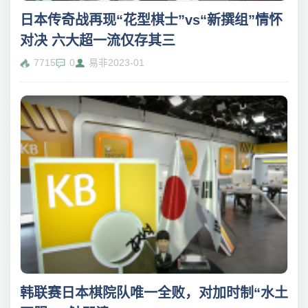
日本传奇战再现“花型棋士”vs“新撰组”情怀
对决 六大超一流仅存其三
7715
0
易非
2023-01
韩联赛日本棋院队唯一全败，对加时制“水土