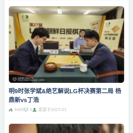
明9时张学斌&绝艺解说LG杯决赛第二局 杨
鼎新vs丁浩
6460
0
菜菜子
2023-01