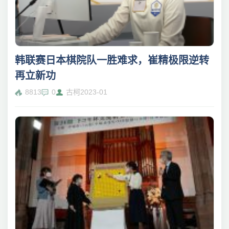
韩联赛日本棋院队一胜难求，崔精极限逆转
再立新功
8813
0
古柯
2023-01