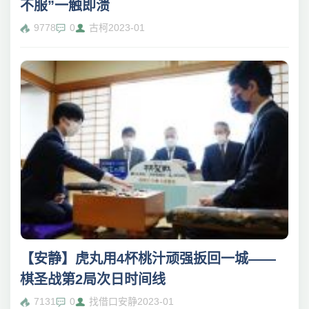
不服”一触即溃
9778
0
古柯
2023-01
【安静】虎丸用4杯桃汁顽强扳回一城——
棋圣战第2局次日时间线
7131
0
找借口安静
2023-01