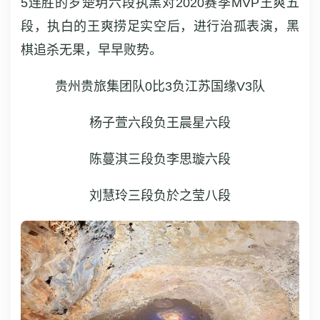
5连胜的罗楚玥六段执黑对2020赛季MVP王爽五
段，执白的王爽捞足实空后，进行治孤表演，黑
棋追杀无果，早早败势。
贵州贵旅集团队0比3负江苏国缘V3队
杨子萱六段负王晨星六段
陈蔓淇三段负李思璇六段
刘慧玲三段负於之莹八段