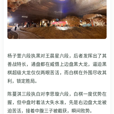
杨子萱六段执黑对王晨星六段，后者发挥出了其
善战特长，通盘都在威慑上边盘黑大龙，逼迫黑
棋超级大龙仅仅两眼苦活，而白棋在外围尽收其
利，锁定胜局。
陈蔓淇三段执白对李思璇六段，白棋一度优势在
握，但中盘时着法大失水准，先是右边盘大龙被
迫苦活，接着中腹三子被截获，瞬间败势。