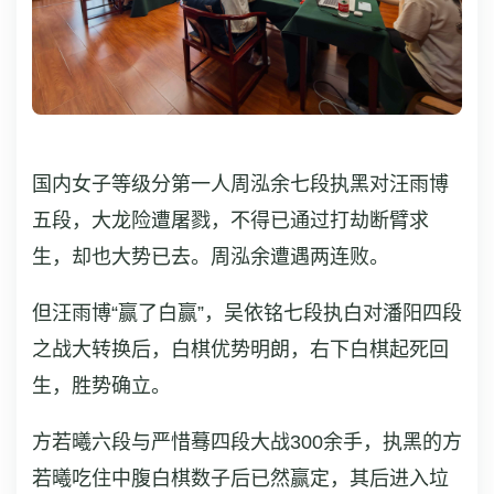
国内女子等级分第一人周泓余七段执黑对汪雨博
五段，大龙险遭屠戮，不得已通过打劫断臂求
生，却也大势已去。周泓余遭遇两连败。
但汪雨博“赢了白赢”，吴依铭七段执白对潘阳四段
之战大转换后，白棋优势明朗，右下白棋起死回
生，胜势确立。
方若曦六段与严惜蓦四段大战300余手，执黑的方
若曦吃住中腹白棋数子后已然赢定，其后进入垃