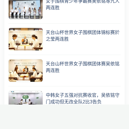
女子围棋青少年争霸赛吴依铭等九人
两连胜
天台山杯世界女子围棋团体锦标赛於
之莹两连胜
天台山杯世界女子围棋团体赛吴依铭
两连胜
中韩女子五强对抗赛收官，吴依铭守
门成功但无改全队2比3告负