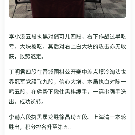
李小溪五段执黑对储可儿四段，右下作战过早吃
亏，大块被吃，其后对右上白大块的攻击亦无收
获，败势遂定。
丁明君四段在晋城围棋公开赛中差点爆冷淘汰世
界冠军党毅飞九段，信心大增。本局执白对陈一
鸣五段，在劣势下揪住黑棋缓手，一连串强手迭
出，成功逆转。
李赫六段执黑屠龙胜徐晶琦五段。上海清一本轮
胜出，积分排名升至第五。