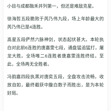
小目与成都融禾并列第一，但还是难敌克星。
徐海哲五段脆败于芮乃伟九段，场上年龄最大的
芮乃伟已是4连胜。
高星五段俨然六脉神剑，状态起伏甚大。本轮执
白对此前6连胜的唐嘉雯七段，通盘猛追猛打，屠
龙大胜。全场唯二6连胜者唐嘉雯连胜终结，至
此，全场再无全胜者。
冯韵嘉四段执黑对唐奕五段，全盘攻击流畅，收
放自如，最终截获中腹白数子而胜出，是为本轮
好局。