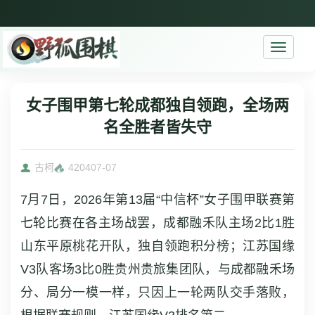
Toggle
navigati
女子围甲第七轮成都独自领跑，全场两
名全胜者皆失守
古柯
4204
07-07
7月7日，2026年第13届“中信杯”女子围甲联赛第
七轮比赛在各主场战罢，成都融禾队主场2比1胜
山东平原桃花开队，独自领跑积分榜；江苏国缘
V3队客场3比0胜贵州贵旅集团队，与成都融禾场
分、局分一模一样，只因上一轮两队交手落败，