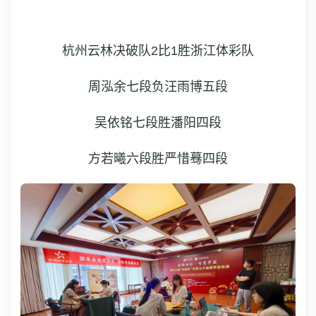
杭州云林决破队2比1胜浙江体彩队
周泓余七段负汪雨博五段
吴依铭七段胜潘阳四段
方若曦六段胜严惜蓦四段