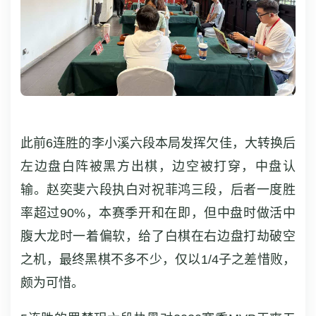
此前6连胜的李小溪六段本局发挥欠佳，大转换后
左边盘白阵被黑方出棋，边空被打穿，中盘认
输。赵奕斐六段执白对祝菲鸿三段，后者一度胜
率超过90%，本赛季开和在即，但中盘时做活中
腹大龙时一着偏软，给了白棋在右边盘打劫破空
之机，最终黑棋不多不少，仅以1/4子之差惜败，
颇为可惜。