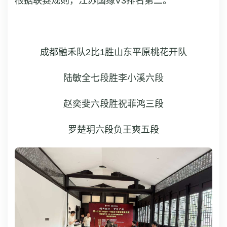
根据联赛规则，江苏国缘V3排名第二。
成都融禾队2比1胜山东平原桃花开队
陆敏全七段胜李小溪六段
赵奕斐六段胜祝菲鸿三段
罗楚玥六段负王爽五段