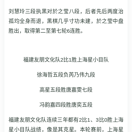
刘慧玲三段执黑对於之莹八段，后者先后两度治
孤均全身而退，黑棋几乎寸功未建，於之莹中盘
胜出，取得第二至第七轮6连胜。
福建友朋文化队2比1胜上海星小目队
徐海哲五段负芮乃伟九段
高星五段胜唐嘉雯七段
冯韵嘉四段胜唐奕五段
福建友朋文化队连续三年都有2比1、3比0胜上海
星小目队战绩，像是其克星。本轮赛前，上海星