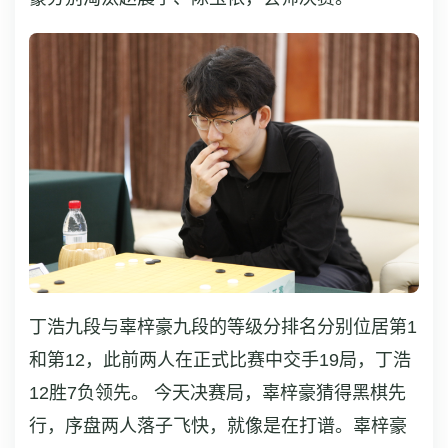
丁浩九段与辜梓豪九段的等级分排名分别位居第1
和第12，此前两人在正式比赛中交手19局，丁浩
12胜7负领先。 今天决赛局，辜梓豪猜得黑棋先
行，序盘两人落子飞快，就像是在打谱。辜梓豪