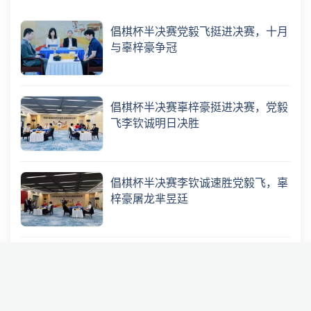
倡棋杯半决赛党毅飞挺进决赛，十月
与辜梓豪争冠
倡棋杯半决赛辜梓豪挺进决赛，党毅
飞李钦诚明日决胜
倡棋杯半决赛李钦诚速胜党毅飞，辜
梓豪屠龙芈昱廷
大棋士赛本赛首轮十位世冠出战，丁
浩杨楷文晋级