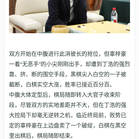
双方开始在中腹进行此消彼长的抢位，但辜梓豪
一着“无恶手”的小尖刚刚出手，却遭到丁浩的强烈
靠、挤、断的围空手段，黑棋尖入白空的一子被
截断，白棋实空大涨，胜率已接近百分百。
中腹大体定型后，棋局随即转入大官子收束阶
段，尽管双方的实地差距并不大，但在丁浩的强
大控局下却毫无逆转之机，临近终局前，败势已
定的辜梓豪在上边盘卖了一个破绽，白棋在黑空
里出棋后，棋局随即结束。