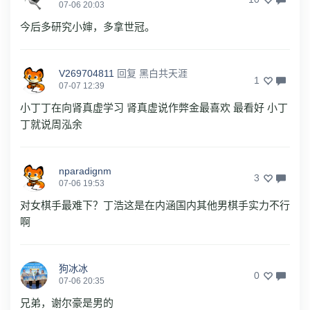
07-06 20:03
今后多研究小婶，多拿世冠。
V269704811
回复
黑白共天涯
1
07-07 12:39
小丁丁在向肾真虚学习 肾真虚说作弊金最喜欢 最看好 小丁
丁就说周泓余
nparadignm
3
07-06 19:53
对女棋手最难下？丁浩这是在内涵国内其他男棋手实力不行
啊
狗冰冰
0
07-06 20:35
兄弟，谢尔豪是男的