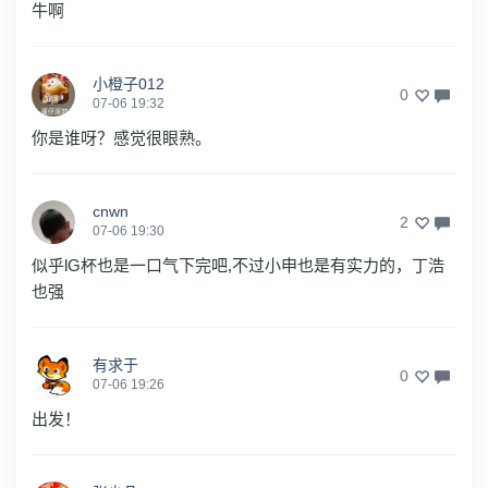
牛啊
小橙子012
0
07-06 19:32
你是谁呀？感觉很眼熟。
cnwn
2
07-06 19:30
似乎lG杯也是一口气下完吧,不过小申也是有实力的，丁浩
也强
有求于
0
07-06 19:26
出发！