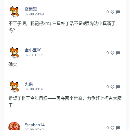
夜無殤
0
07-08 20:49
不至于吧，我记得24年三星杯丁浩不是8强淘汰申真谞了
吗？
金小宝06
0
07-11 13:36
确实
火栗
0
07-08 09:37
希望丁棋王今年目标——再夺两个世寇，力争赶上柯古大魔
王！
Stephen14
0