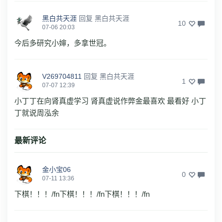
黑白共天涯
回复
黑白共天涯
10
07-06 20:03
今后多研究小婶，多拿世冠。
V269704811
回复
黑白共天涯
1
07-07 12:39
小丁丁在向肾真虚学习 肾真虚说作弊金最喜欢 最看好 小丁
丁就说周泓余
最新评论
金小宝06
0
07-11 13:36
下棋！！！/fn下棋！！！/fn下棋！！！/fn