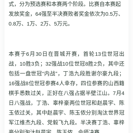
式，分为预选赛和本赛两个阶段。比赛自本赛起
发放奖金，64强至半决赛败者奖金依次为0.5万、
0.8万、1万、2万、5万元。
本赛于6月30日在晋城开赛，首轮13位世冠出
战，10胜3负；32强战10位世冠8胜2负，其中还
包括一盘世冠“内战”，丁浩九段胜谢尔豪九段；
16强战8位世冠参赛4人幸存，四位参赛的山西籍
棋手悉数过关，正好在八强占据半壁江山。7月4
日八强战，丁浩、辜梓豪两位世冠和赵晨宇、陈
玉侬过关，其中赵晨宇、陈玉侬分别淘汰世界冠
军江维杰九段、党毅飞九段。半决赛丁浩、辜梓
豪分别淘汰赵晨宇、陈玉侬，会师决赛。