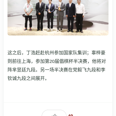
这之后，丁浩赶赴杭州参加国家队集训；辜梓豪
则前往上海，参加第20届倡棋杯半决赛，他将对
阵芈昱廷九段。另一场半决赛在党毅飞九段和李
钦诚九段之间展开。
49