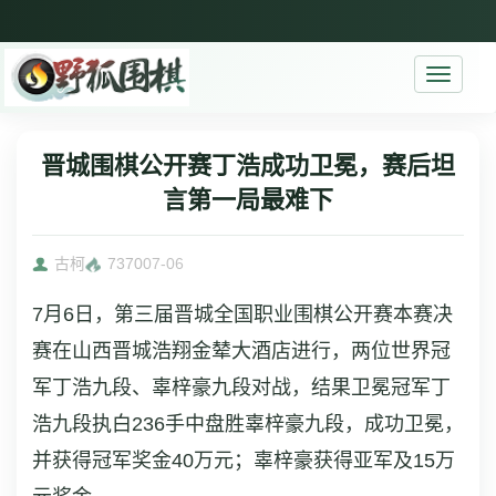
Toggle
navigati
晋城围棋公开赛丁浩成功卫冕，赛后坦
言第一局最难下
古柯
7370
07-06
7月6日，第三届晋城全国职业围棋公开赛本赛决
赛在山西晋城浩翔金辇大酒店进行，两位世界冠
军丁浩九段、辜梓豪九段对战，结果卫冕冠军丁
浩九段执白236手中盘胜辜梓豪九段，成功卫冕，
并获得冠军奖金40万元；辜梓豪获得亚军及15万