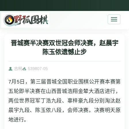
Toggle
navigati
晋城赛半决赛双世冠会师决赛，赵晨宇
陈玉侬遗憾止步
古柯
5398
07-05
7月5日，第三届晋城全国职业围棋公开赛本赛第
五轮即半决赛在山西晋城浩翔金辇大酒店进行，
两位世界冠军丁浩九段、辜梓豪九段分别淘汰赵
晨宇九段、陈玉侬八段，会师决赛。决赛明天原
地进行。