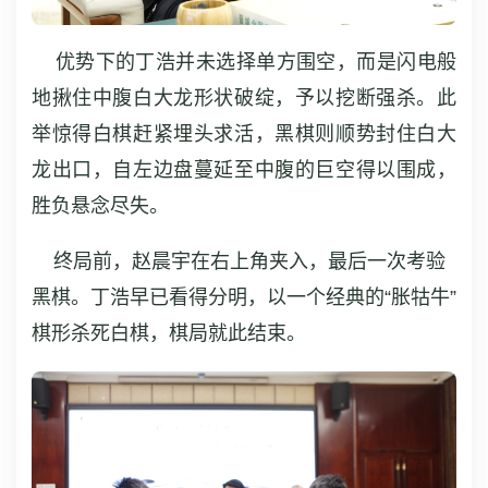
优势下的丁浩并未选择单方围空，而是闪电般
地揪住中腹白大龙形状破绽，予以挖断强杀。此
举惊得白棋赶紧埋头求活，黑棋则顺势封住白大
龙出口，自左边盘蔓延至中腹的巨空得以围成，
胜负悬念尽失。
终局前，赵晨宇在右上角夹入，最后一次考验
黑棋。丁浩早已看得分明，以一个经典的“胀牯牛”
棋形杀死白棋，棋局就此结束。