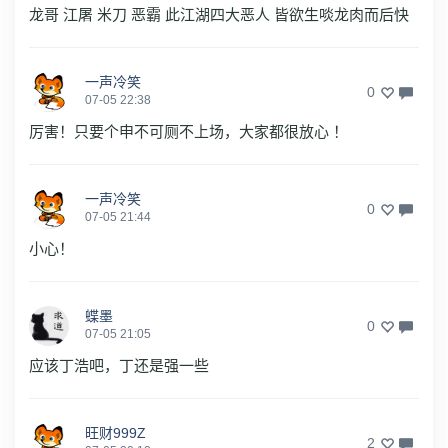
龙哥 江屠 米刀 恶霸 此江湖四大恶人 皆欲生啖龙肉而后快
一声冷笑
0
07-05 22:38
厉害！只要个申不可厕不上场，大家都很放心 ！
一声冷笑
0
07-05 21:44
小心！
蝶墨
0
07-05 21:05
应该丁浩吧，丁还是强一些
旺财999Z
2