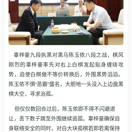
辜梓豪九段执黑对黑马陈玉侬八段之战，棋风
刚烈的辜梓豪率先对右上白棋发起贴身缠绕攻
势，迫使白棋做不等价转换后，外围黑势滔滔。
陈玉侬不惧“恶霸”盛名，大胆地一头没入上边盘黑
棋大空，寻求治孤。
但仅仅数回合过后，陈玉侬即不得不闪避退
让，丢下数子跳至外围继续逃孤。辜梓豪确保自
身联络安全的同时，对白大块孤棋若即若离保持