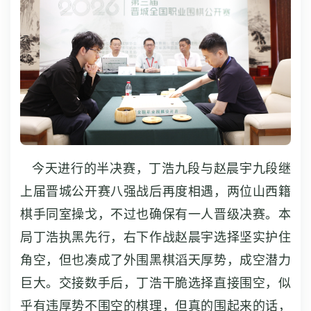
今天进行的半决赛，丁浩九段与赵晨宇九段继
上届晋城公开赛八强战后再度相遇，两位山西籍
棋手同室操戈，不过也确保有一人晋级决赛。本
局丁浩执黑先行，右下作战赵晨宇选择坚实护住
角空，但也凑成了外围黑棋滔天厚势，成空潜力
巨大。交接数手后，丁浩干脆选择直接围空，似
乎有违厚势不围空的棋理，但真的围起来的话，