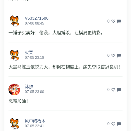
V533271586
0
07-06 08:45
一锤子买卖好！偷袭，大胆搏杀，让棋局更精彩。
火栗
0
07-05 23:18
大黑马陈玉侬锐力大，却倒在韧度上，痛失夺取首冠良机！
沐翀
0
07-05 23:00
恶霸加油！
风中的朽木
0
07-05 22:41