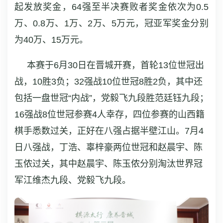
起发放奖金，64强至半决赛败者奖金依次为0.5
万、0.8万、1万、2万、5万元，冠亚军奖金分别
为40万、15万元。
本赛于6月30日在晋城开赛，首轮13位世冠出
战，10胜3负；32强战10位世冠8胜2负，其中还
包括一盘世冠“内战”，党毅飞九段胜范廷钰九段；
16强战8位世冠参赛4人幸存，四位参赛的山西籍
棋手悉数过关，正好在八强占据半壁江山。7月4
日八强战，丁浩、辜梓豪两位世冠和赵晨宇、陈
玉侬过关，其中赵晨宇、陈玉侬分别淘汰世界冠
军江维杰九段、党毅飞九段。