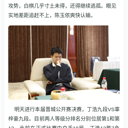
攻势，白棋几乎寸土未得，还得继续逃孤。眼见
实地差距追赶不上，陈玉侬爽快认输。
明天进行本届晋城公开赛决赛，丁浩九段VS辜
梓豪九段。目前两人等级分排名分别位居第1和第