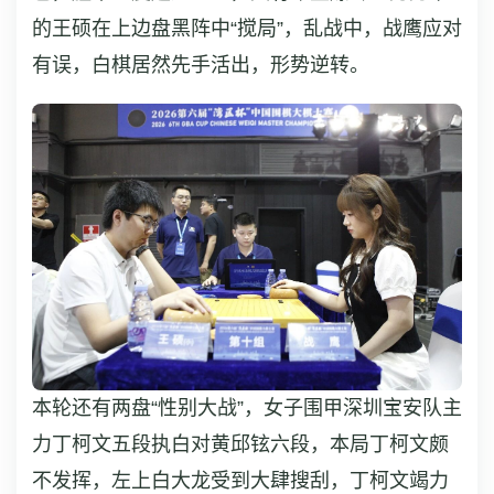
的王硕在上边盘黑阵中“搅局”，乱战中，战鹰应对
有误，白棋居然先手活出，形势逆转。
本轮还有两盘“性别大战”，女子围甲深圳宝安队主
力丁柯文五段执白对黄邱铉六段，本局丁柯文颇
不发挥，左上白大龙受到大肆搜刮，丁柯文竭力