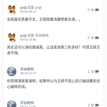
jysjlj
回复
jysjlj
0
06-03 08:12
全局毫无质量可言，王硕陪着流量明星在演。。
jysjlj
回复
空谷绝响
0
06-03 10:48
其实还可以演的更逼真，让战老进第三轮多好？可惜王硕又
舍不得。
空谷绝响
1
06-03 12:37
你觉得演就是演吧，如果你认为王硕不担心自己输战鹰后信
心破碎的话。
空谷绝响
1
06-03 12:39