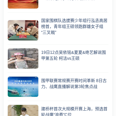
国家围棋队选拔赛少年组行泓丞高居
榜首，青年组王硕领跑群雄女子组
“三叉戟”
19日12点吴依铭&夏夏&绝艺解说围
甲第五轮 柯洁vs王硕
围甲联赛常规赛开赛时间革新 8日古
力、战鹰直播解说第3轮焦点战
建桥杯首次大规模开赛上海，预选首
轮战鹰“浪费”C位