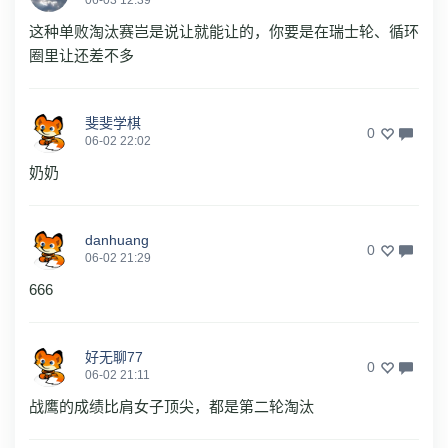
这种单败淘汰赛岂是说让就能让的，你要是在瑞士轮、循环
圈里让还差不多
斐斐学棋
0
06-02 22:02
奶奶
danhuang
0
06-02 21:29
666
好无聊77
0
06-02 21:11
战鹰的成绩比肩女子顶尖，都是第二轮淘汰