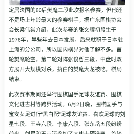
定居法国的80后樊麾二段此次报名参赛，但他还
不是场上年龄最大的参赛棋手，据广东围棋协会
会长梁伟棠介绍，此次参赛的张文耀初段生于
1976年，早些年去日本发展，后来就职于日本驻
上海的分公司，所以国内棋界对他了解不多。首
轮樊麾轮空，第二轮对阵张俊哲三段，中盘时双
方展开大规模对杀，执白的樊麾大龙被吃，棋局
结束。
此次赛事期间还举行围棋国手足球友谊赛、围棋
文化进古村等跨界活动。6月2日晚，围棋国手与
宝安女足进行“黑白配”足球友谊赛。喜欢足球的刘
星七段、王垚六段、李康六段、张东岳五段纷纷
前来，刘星和王垚还参加了大棋士预选赛，首轮