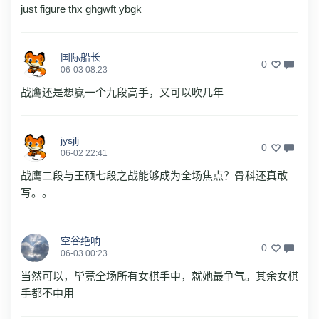
just figure thx ghgwft ybgk
国际船长
0
06-03 08:23
战鹰还是想赢一个九段高手，又可以吹几年
jysjlj
0
06-02 22:41
战鹰二段与王硕七段之战能够成为全场焦点？骨科还真敢
写。。
空谷绝响
0
06-03 00:23
当然可以，毕竟全场所有女棋手中，就她最争气。其余女棋
手都不中用