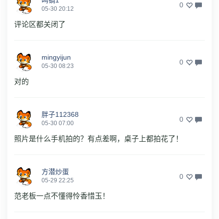
0
05-30 20:12
评论区都关闭了
mingyijun
0
05-30 08:23
对的
胖子112368
0
05-30 07:00
照片是什么手机拍的？有点差啊，桌子上都拍花了！
方潜炒蛋
0
05-29 22:25
范老板一点不懂得怜香惜玉！