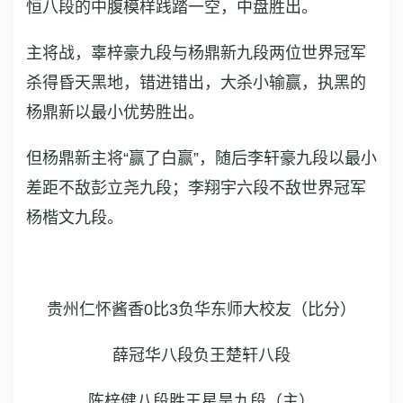
恒八段的中腹模样践踏一空，中盘胜出。
主将战，辜梓豪九段与杨鼎新九段两位世界冠军
杀得昏天黑地，错进错出，大杀小输赢，执黑的
杨鼎新以最小优势胜出。
但杨鼎新主将“赢了白赢”，随后李轩豪九段以最小
差距不敌彭立尧九段；李翔宇六段不敌世界冠军
杨楷文九段。
贵州仁怀酱香0比3负华东师大校友
（比分）
薛冠华八段负王楚轩八段
陈梓健八段胜王星昊九段（主）