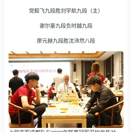
党毅飞九段胜刘宇航九段（主）
谢尔豪九段负时越九段
廖元赫九段胜沈沛然八段