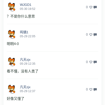
WJGD1
0
05-30 19:52
？不是你什么意思
鸣镝1
0
05-29 22:05
明明4-0
凡天zjx
0
05-29 12:35
看不懂，没有人类了
凡天zjx
0
05-29 12:37
好像又懂了