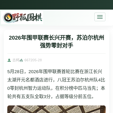
Toggle
navigati
2026年围甲联赛长兴开赛，苏泊尔杭州
强势零封对手
古柯
6672
05-28
5月28日，2026年围甲联赛首轮比赛在浙江长兴
太湖开元名都酒店进行，八冠王苏泊尔杭州队4比
0零封杭州智力运动队，在积分榜中匹马当先；本
轮共有五支队全取3分，占据等级分前五位。