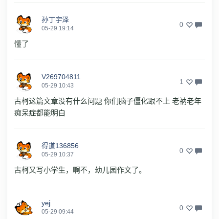
孙丁宇泽
0
05-29 19:14
懂了
V269704811
1
05-29 10:43
古柯这篇文章没有什么问题 你们脑子僵化跟不上 老衲老年
痴呆症都能明白
得道136856
0
05-29 10:37
古柯又写小学生，啊不，幼儿园作文了。
yej
0
05-29 09:44