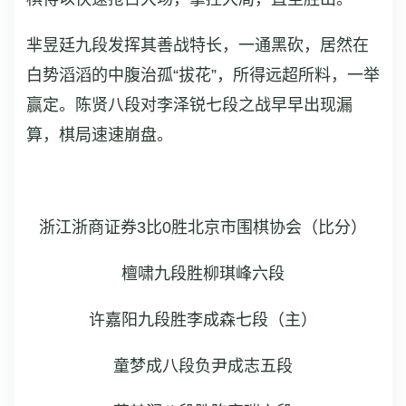
芈昱廷九段发挥其善战特长，一通黑砍，居然在
白势滔滔的中腹治孤“拔花”，所得远超所料，一举
赢定。陈贤八段对李泽锐七段之战早早出现漏
算，棋局速速崩盘。
浙江浙商证券3比0胜北京市围棋协会
（比分）
檀啸九段胜柳琪峰六段
许嘉阳九段胜李成森七段（主）
童梦成八段负尹成志五段