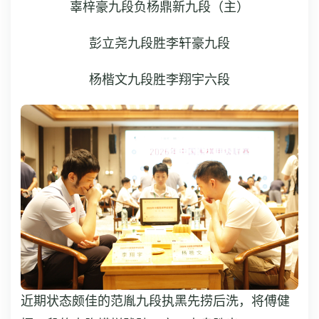
辜梓豪九段负杨鼎新九段（主）
彭立尧九段胜李轩豪九段
杨楷文九段胜李翔宇六段
近期状态颇佳的范胤九段执黑先捞后洗，将傅健