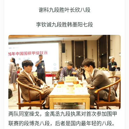
谢科九段胜叶长欣八段
李钦诚九段胜韩墨阳七段
两队同室操戈，金禹丞九段执黑对首次参加围甲
联赛的段博尧八段，后者是国内最年轻的八段。