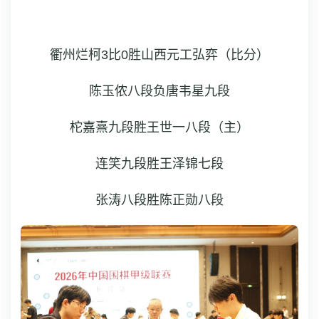
衢州烂柯3比0胜山西元工弘弈
（比分）
陈玉侬八段负唐韦星九段
柁嘉熹九段胜王世一八段（主）
连笑九段胜王泽锦七段
张涛八段胜陈正勋八段