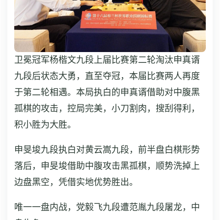
卫冕冠军杨楷文九段上届比赛第二轮淘汰申真谞
九段后状态大勇，直至夺冠，本届比赛两人再度
于第二轮相遇。本局执白的申真谞借助对中腹黑
孤棋的攻击，控局完美，小刀割肉，搜刮得利，
积小胜为大胜。
申旻埈九段执白对黄云嵩九段，前半盘白棋形势
落后，申旻埈借助中腹攻击黑孤棋，顺势洗掉上
边盘黑空，凭借实地优势胜出。
唯一一盘内战，党毅飞九段遭范胤九段屠龙，中