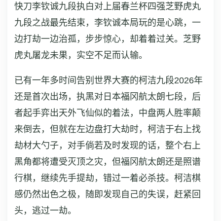
快刀李钦诚九段执白对上届春兰杯四强芝野虎丸
九段之战最先结束，李钦诚本局玩的是心跳，一
边打劫一边治孤，步步惊心，却着着过关。芝野
虎丸屠龙未果，实空不足而认输。
已有一年多时间告别世界大赛的柯洁九段2026年
还是首次出场，执黑对日本福冈航太朗七段，后
者起手弈出天外飞仙似的着法，中盘两人胜率颠
来倒去，但就在左边盘打大劫时，柯洁于右上找
劫材大勺子，对手倘若及时发现的话，整个右上
黑角都将遭受灭顶之灾，但福冈航太朗还是照谱
行棋，继续先手提劫，错过一着必杀技。柯洁棋
感仍然出色之极，随即发现自己的失误，赶紧回
头，逃过一劫。