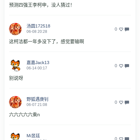
预测四强王李柯申，没人猜过！
汤圆172518
0
06-08 20:28
这柯洁都一年多没下了，感觉要输啊
嘉嘉Jack13
0
06-14 00:17
别说呀
野狐遇庚钊
0
06-07 21:08
六六六六六乘n
Mi昱廷
0