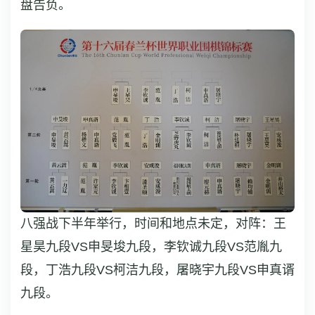
盘告负。
八强战下半年举行，时间和地点未定，对阵：王
星昊九段VS申旻埈九段，李钦诚九段VS范胤九
段，丁浩九段VS柯洁九段，屠晓宇九段VS申真谞
九段。