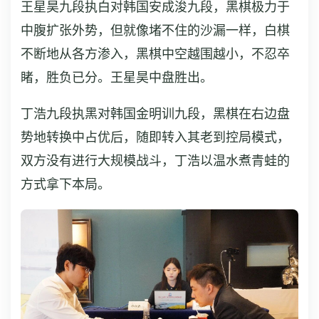
王星昊九段执白对韩国安成浚九段，黑棋极力于
中腹扩张外势，但就像堵不住的沙漏一样，白棋
不断地从各方渗入，黑棋中空越围越小，不忍卒
睹，胜负已分。王星昊中盘胜出。
丁浩九段执黑对韩国金明训九段，黑棋在右边盘
势地转换中占优后，随即转入其老到控局模式，
双方没有进行大规模战斗，丁浩以温水煮青蛙的
方式拿下本局。