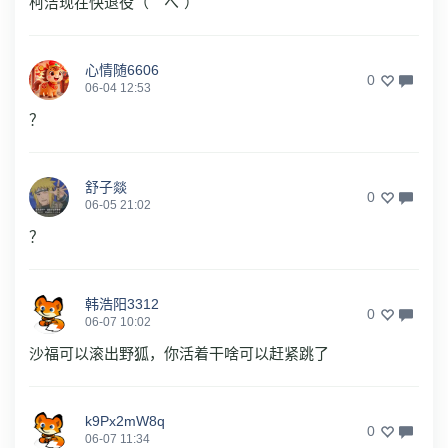
柯洁现在快退役（｀へ´）
心情随6606
0
06-04 12:53
？
舒子燚
0
06-05 21:02
？
韩浩阳3312
0
06-07 10:02
沙福可以滚出野狐，你活着干啥可以赶紧跳了
k9Px2mW8q
0
06-07 11:34