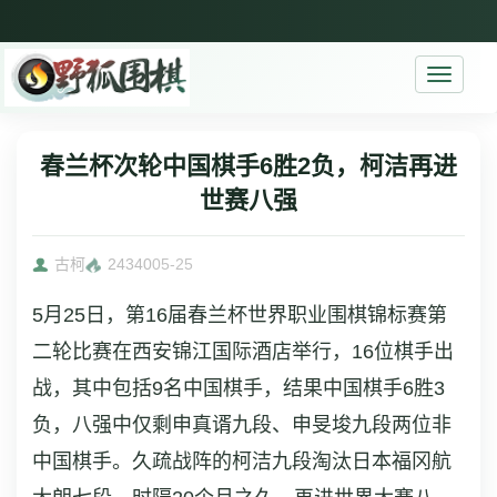
Toggle
navigati
春兰杯次轮中国棋手6胜2负，柯洁再进
世赛八强
古柯
24340
05-25
5月25日，第16届春兰杯世界职业围棋锦标赛第
二轮比赛在西安锦江国际酒店举行，16位棋手出
战，其中包括9名中国棋手，结果中国棋手6胜3
负，八强中仅剩申真谞九段、申旻埈九段两位非
中国棋手。久疏战阵的柯洁九段淘汰日本福冈航