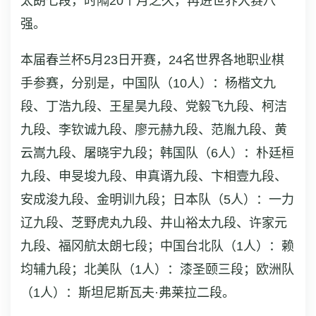
太朗七段，时隔20个月之久，再进世界大赛八
强。
本届春兰杯5月23日开赛，24名世界各地职业棋
手参赛，分别是，中国队（10人）：杨楷文九
段、丁浩九段、王星昊九段、党毅飞九段、柯洁
九段、李钦诚九段、廖元赫九段、范胤九段、黄
云嵩九段、屠晓宇九段；韩国队（6人）：朴廷桓
九段、申旻埈九段、申真谞九段、卞相壹九段、
安成浚九段、金明训九段；日本队（5人）：一力
辽九段、芝野虎丸九段、井山裕太九段、许家元
九段、福冈航太朗七段；中国台北队（1人）：赖
均辅九段；北美队（1人）：漆圣颐三段；欧洲队
（1人）：斯坦尼斯瓦夫·弗莱拉二段。