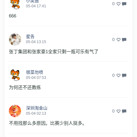
小吴迪
0
05-04 17:41
666
星告
0
05-04 13:15
张丁集团和张家豪1全家只剩一瓶可乐有气了
很菜勿喷
0
05-04 07:53
为何还不还教练
深圳淘金山
0
05-04 02:13
不用找那么多原因。比赛少别人挺多。