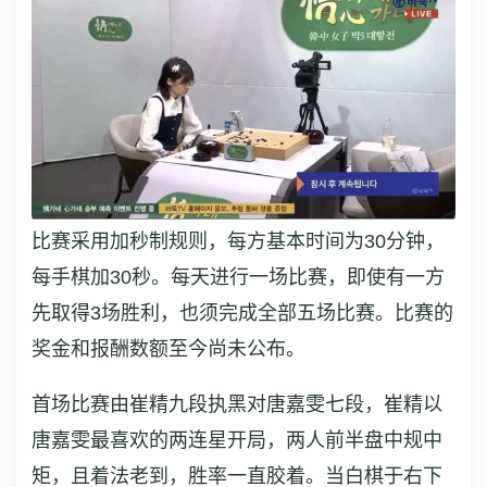
比赛采用加秒制规则，每方基本时间为30分钟，
每手棋加30秒。每天进行一场比赛，即使有一方
先取得3场胜利，也须完成全部五场比赛。比赛的
奖金和报酬数额至今尚未公布。
首场比赛由崔精九段执黑对唐嘉雯七段，崔精以
唐嘉雯最喜欢的两连星开局，两人前半盘中规中
矩，且着法老到，胜率一直胶着。当白棋于右下