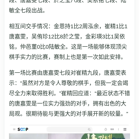
段、唐嘉雯七段、於之莹八段、吴依铭七段、陆
敏全七段出战。
相互间交手情况：金恩持1比2周泓余，崔精1比1
唐嘉雯，吴侑珍12比8於之莹，金彩瑛3比1吴依
铭，仲邑菫0比0陆敏全。这是一场能够体现顶尖
棋手实力的比赛，赛制上也是第一次如此安排。
第一场比赛由唐嘉雯七段对崔精九段，唐嘉雯表
示：“虽然对方是令人尊敬的棋手，但我一定会竭
尽全力来取得胜利。”崔精回应道：“最近状态不错
的唐嘉雯是一位实力强劲的对手，拥有出色的大
局观。很期待能与更强大的对手展开新的较量。”