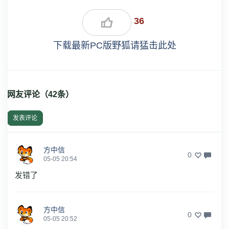
36
下载最新PC版野狐请猛击此处
网友评论（
42
条）
发表评论
方中信
0
05-05 20:54
发错了
方中信
0
05-05 20:52