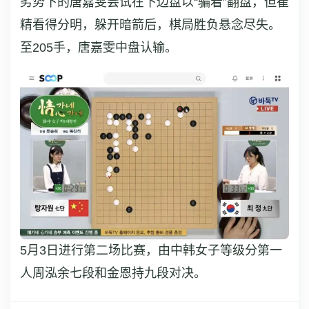
劣势下的唐嘉雯尝试在下边盘以“骗着”翻盘，但崔
精看得分明，躲开暗箭后，棋局胜负悬念尽失。
至205手，唐嘉雯中盘认输。
5月3日进行第二场比赛，由中韩女子等级分第一
人周泓余七段和金恩持九段对决。