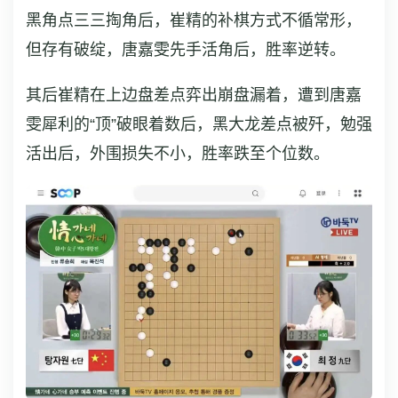
黑角点三三掏角后，崔精的补棋方式不循常形，
但存有破绽，唐嘉雯先手活角后，胜率逆转。
其后崔精在上边盘差点弈出崩盘漏着，遭到唐嘉
雯犀利的“顶”破眼着数后，黑大龙差点被歼，勉强
活出后，外围损失不小，胜率跌至个位数。