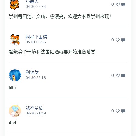
小槑人
0
04-30 22:34
崇州罨画池、文庙，极漂亮，欢迎大家到崇州来玩！
阿星下围棋
0
05-01 08:36
超级换个环境和法国红酒就要开始准备睡觉
利钠肽
0
04-30 22:18
fifth
我不是给
0
04-30 21:49
4nd