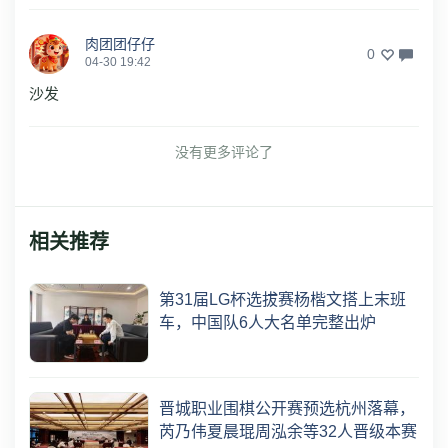
肉团团仔仔
0
04-30 19:42
沙发
没有更多评论了
相关推荐
第31届LG杯选拔赛杨楷文搭上末班
车，中国队6人大名单完整出炉
晋城职业围棋公开赛预选杭州落幕，
芮乃伟夏晨琨周泓余等32人晋级本赛