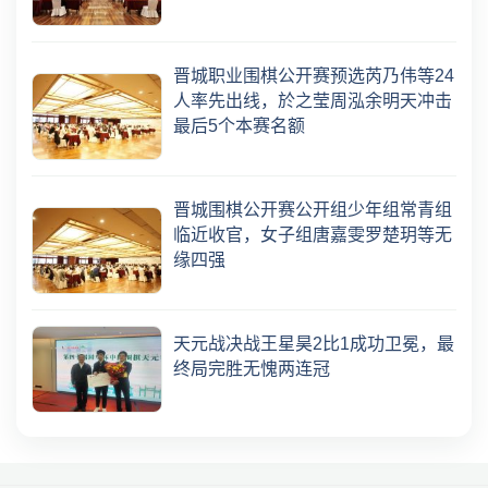
晋城职业围棋公开赛预选芮乃伟等24
人率先出线，於之莹周泓余明天冲击
最后5个本赛名额
晋城围棋公开赛公开组少年组常青组
临近收官，女子组唐嘉雯罗楚玥等无
缘四强
天元战决战王星昊2比1成功卫冕，最
终局完胜无愧两连冠