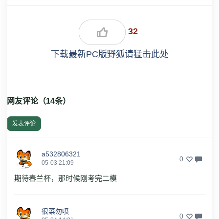
32
下载最新PC版野狐请猛击此处
网友评论（
14
条）
发表评论
a532806321
0
05-03 21:09
期待春兰杯，那时候刚考完二模
很菜勿喷
0