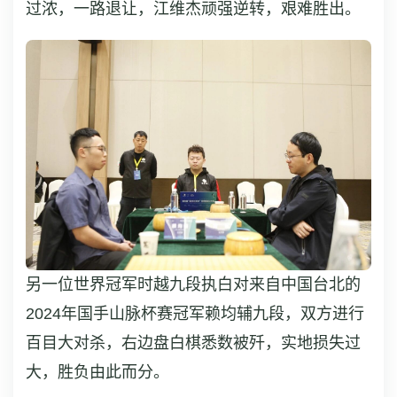
过浓，一路退让，江维杰顽强逆转，艰难胜出。
另一位世界冠军时越九段执白对来自中国台北的
2024年国手山脉杯赛冠军赖均辅九段，双方进行
百目大对杀，右边盘白棋悉数被歼，实地损失过
大，胜负由此而分。