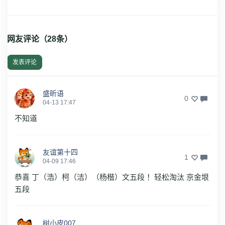
网友评论（
28
条）
发表评论
盛昕语
0
04-13 17:47
不知道
友谊第十四
1
04-09 17:46
恭喜 丁（浩）柯（洁）（杨楷）文五段 ！轻松淘汰 京金垠
五段
树小皮007