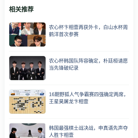
相关推荐
农心杯卞相壹再获外卡，白山水杯周
鹤洋首次参赛
农心杯韩国队阵容确定，朴廷桓请愿
当先锋破纪录
16期野狐人气争霸赛四强确定两席，
王星昊屠龙卞相壹
韩国最强棋士战决战，申真谞先声夺
人胜卞相壹