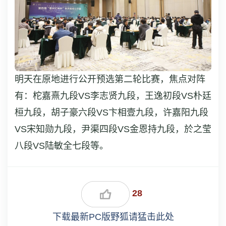
明天在原地进行公开预选第二轮比赛，焦点对阵
有：柁嘉熹九段VS李志贤九段，王逸初段VS朴廷
桓九段，胡子豪六段VS卞相壹九段，许嘉阳九段
VS宋知勋九段，尹渠四段VS金恩持九段，於之莹
八段VS陆敏全七段等。
28
下载最新PC版野狐请猛击此处