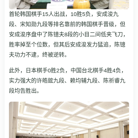
首轮韩国棋手15人出战，10胜5负，安成浚九
段、宋知勋九段等排名靠前的韩国棋手晋级，但
安成浚序盘中了陈镱夫8段的小目二间低夹飞刀，
胜率掉至个位数，但其后安成浚发力猛追，陈镱
夫功力不逮，终被逆转。
此外，日本棋手0胜2负，中国台北棋手4胜4负，
实力强大的许皓鋐九段、赖均辅九段、陈祈睿九
段均告胜出。