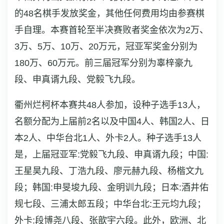
的48名棋手发放奖金，其他任何费用均由参赛棋
手自理。本赛首轮至半决赛败者奖金依次为2万、
3万、5万、10万、20万元，冠亚军奖金分别为
180万、60万元。前三届冠军分别为辜梓豪九
段、申真谞九段、党毅飞九段。
衢州烂柯杯本赛共48人参加，设种子选手13人，
名额分配为上届前2名以及中国4人、韩国2人、日
本2人、中华台北1人、外卡2人。种子选手13人
是，上届冠亚军:党毅飞九段、申真谞九段；中国:
王星昊九段、丁浩九段、廖元赫九段、杨楷文九
段；韩国:申旻埈九段、金明训九段；日本:酒井佑
规七段、三浦太郎五段；中华台北:王元均九段；
外卡:段博尧八段、张歆宇六段。此外，欧洲、北