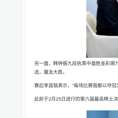
另一盘，韩钟振九段执黑中盘胜金彩瑛
选，屠龙大胜。
赛后李昌镐表示，“每场比赛我都以夺冠
此前于2月25日进行的第六届最高棋士