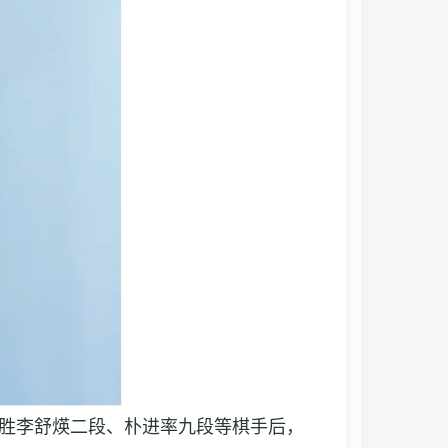
连胜李舒煐二段、朴进率九段等棋手后，