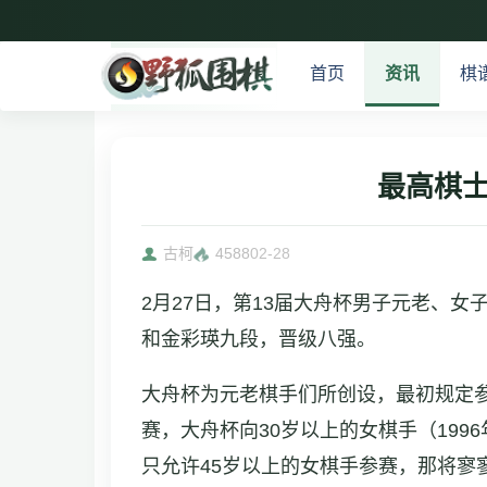
首页
资讯
棋
最高棋
古柯
4588
02-28
2月27日，第13届大舟杯男子元老、
和金彩瑛九段，晋级八强。
大舟杯为元老棋手们所创设，最初规定参赛
赛，大舟杯向30岁以上的女棋手（19
只允许45岁以上的女棋手参赛，那将寥