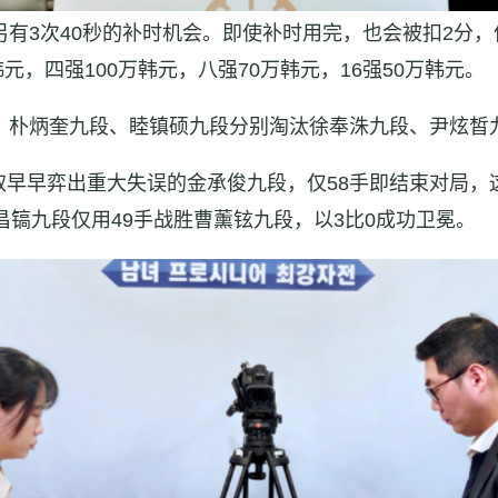
另有3次40秒的补时机会。即使补时用完，也会被扣2分
韩元，四强100万韩元，八强70万韩元，16强50万韩元。
中，朴炳奎九段、睦镇硕九段分别淘汰徐奉洙九段、尹炫皙
取早早弈出重大失误的金承俊九段，仅58手即结束对局，
昌镐九段仅用49手战胜曹薰铉九段，以3比0成功卫冕。