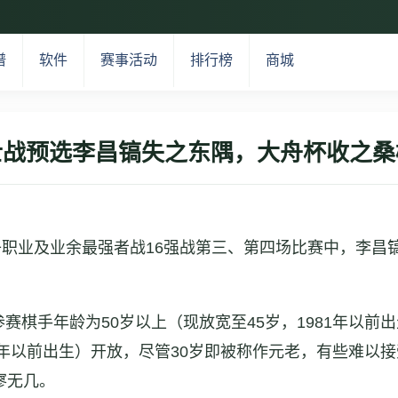
谱
软件
赛事活动
排行榜
商城
士战预选李昌镐失之东隅，大舟杯收之桑
女子职业及业余最强者战16强战第三、第四场比赛中，李
棋手年龄为50岁以上（现放宽至45岁，1981年以前出生
96年以前出生）开放，尽管30岁即被称作元老，有些难以
寥无几。