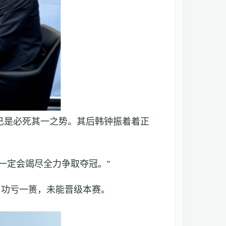
已是必死其一之势。其后韩钟振着着正
一定会竭尽全力争取夺冠。”
，功亏一篑，未能晋级本赛。