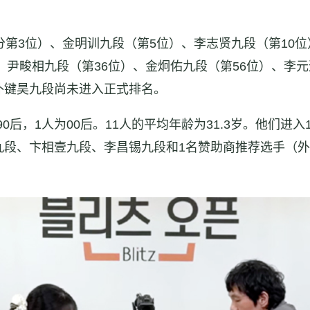
分第3位）、金明训九段（第5位）、李志贤九段（第10位
、尹畯相九段（第36位）、金炯佑九段（第56位）、李元
朴键昊九段尚未进入正式排名。
90后，1人为00后。11人的平均年龄为31.3岁。他们
九段、卞相壹九段、李昌锡九段和1名赞助商推荐选手（