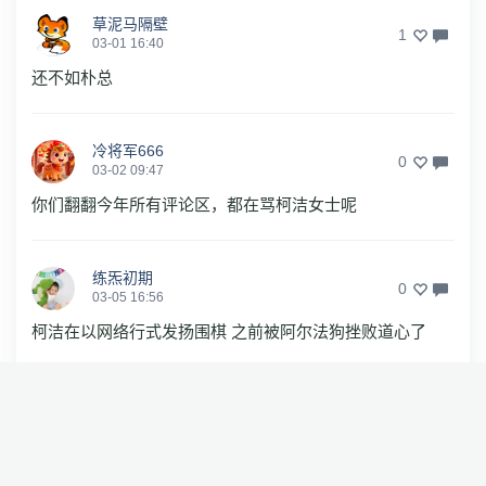
草泥马隔壁
1
03-01 16:40
还不如朴总
冷将军666
0
03-02 09:47
你们翻翻今年所有评论区，都在骂柯洁女士呢
练炁初期
0
03-05 16:56
柯洁在以网络行式发扬围棋 之前被阿尔法狗挫败道心了
吴亚强
1
02-28 17:59
朴总不错