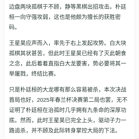
边盘两块孤棋于不顾，静等黑棋出招攻击。朴廷
桓一向守强攻弱，这也是他颇为擅长的获胜密
码。
王星昊应声而入，率先于右上发起攻势。白大块
孤棋其状甚苦，但此时王星昊已经有了灭此朝食
之念，此后着着直指白大龙要害，势必要将其一
举屠戮，终结比赛。
只是朴廷桓的大龙哪有那么容易被杀，本次决战
首局也好，2025年春兰杯决赛第二局也罢，无不
证明了朴廷桓在治孤时几乎拥有九条命的深厚功
底。然而，此时王星昊已完全上头，驱动子力一
路追杀，并不顾及此际转身掌控大局的下法。