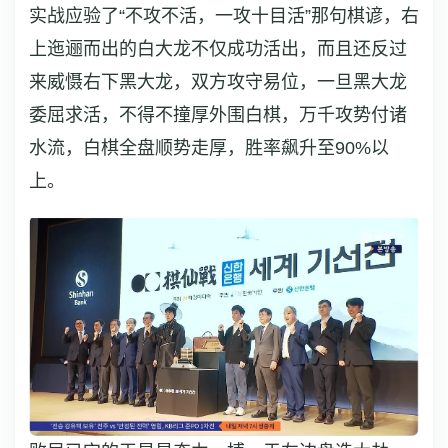
实战应验了“不攻不活，一攻十目活”那句棋谚，右
上迤逦而出的白大龙不仅成功活出，而且还反过
来威慑右下黑大龙，双方攻守易位，一旦黑大龙
委屈求活，不得不撞厚外围白棋，万千攻势付诸
水流，白棋全盘顺势走厚，胜率飙升至90%以
上。