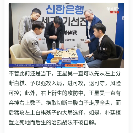
不管此前还是当下，王星昊一直可以先从左上分
断白棋、予以强攻入局，进可攻，退可守，风险
可控；此外，右上衍生的攻防中，王星昊一直有
弃掉右上数子、换取切断中腹白子走厚全盘，而
后猛攻左上白棋残子的大局选择，如是，朴廷桓
置之死地而后生的治孤战法不破自解。