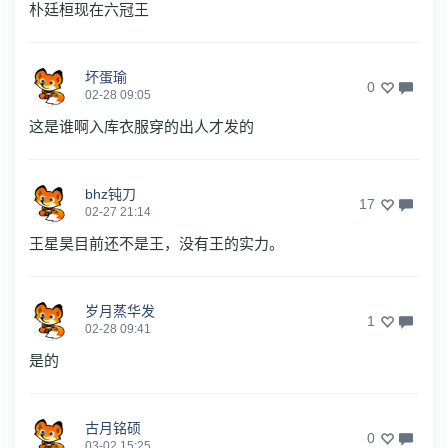
朴廷桓现在六冠王
坏蛋瑜
0
02-28 09:05
这是谁啊入库衣服穿的出人才发的
bhz钝刀
17
02-27 21:14
王星昊目前还不是王，没有王的实力。
岁月蒸华发
1
02-28 09:41
是的
古月铭硕
0
03-02 15:25