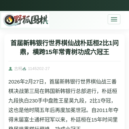
Toggle
navigati
首届新韩银行世界棋仙战朴廷桓2比1问
鼎，横跨15年常青树功成六冠王
古柯
11452
02-27
2026年2月27日，首届新韩银行世界棋仙战三番
棋决战第三局在韩国新韩银行总部进行，朴廷桓
九段执白230手中盘胜王星昊九段，2比1夺冠，
这也是他时隔五年后再度加冕世冠。自2011年夺
得末届富士通杯冠军以来，朴廷桓在15年时间里