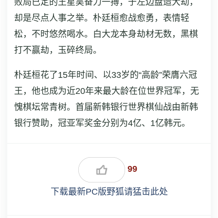
败局已定的王星昊奋力一搏，于左边盘造大劫，
却是尽点人事之举。朴廷桓愈战愈勇，表情轻
松，不时悠然喝水。白大龙本身劫材无数，黑棋
打不赢劫，玉碎终局。
朴廷桓花了15年时间、以33岁的“高龄”荣膺六冠
王，他也成为近20年来最大龄在位世界冠军，无
愧棋坛常青树。首届新韩银行世界棋仙战由新韩
银行赞助，冠亚军奖金分别为4亿、1亿韩元。
99
下载最新PC版野狐请猛击此处