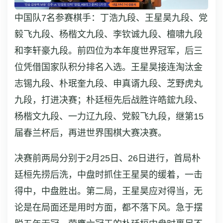
中国队7名参赛棋手：丁浩九段、王星昊九段、党
毅飞九段、杨楷文九段、李钦诚九段、檀啸九段
和李轩豪九段。前四位为本年度世界冠军，后三
位凭借国家队积分排名入选。王星昊接连淘汰金
志锡九段、朴珉奎九段、申真谞九段、芝野虎丸
九段，打进决赛；朴廷桓先后战胜许皓鋐九段、
杨楷文九段、一力辽九段、党毅飞九段，继第15
届春兰杯后，再进世界围棋大赛决赛。
决赛前两局分别于2月25日、26日进行，首局朴
廷桓先捞后洗，中盘时抓住王星昊的缓着，一击
得中，中盘胜出。第二局，王星昊应对得当，无
论是在局面还是用时方面，都不落下风。急于摆