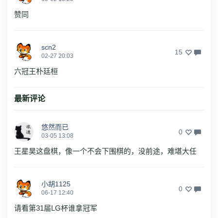
赞同
scn2
15
02-27 20:03
六冠王朴廷桓
最新评论
悠然而已
0
03-05 13:08
王星昊这盘棋，像一个不会下围棋的，没前途，难堪大任
小胡1125
0
06-17 12:40
请看第31届LG杯谁拿冠军