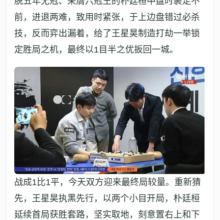
脱五年无冠、荣膺六冠王的朴廷桓中盘时裹足不
前，进退两难，致用时紧张，于上边盘错过必杀
技，反而弈出漏着，给了王星昊制造打劫一举锁
定胜局之机，最终以1目半之优扳回一城。
战成1比1平，今天双方迎来最终局较量。重新猜
先，王星昊执黑先行，以两个小目开局，朴廷桓
延续首局获胜套路，坚实取地，刻意置右上和下