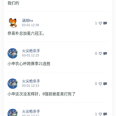
我们的
涵旭hx
1
03-01 12:39
恭喜朴总加冕六冠王。
火尖枪杀手
0
03-01 12:15
小申农心杯跨赛季21连胜
火尖枪杀手
0
03-01 12:13
小申这次没发辉好，8强就被星昊打败了
火尖枪杀手
1