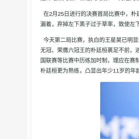
在2月25日进行的决赛首局比赛中，
漏着，弃掉左下黑子过于草率，致使左
今天第二局比赛，执白的王星昊已明显
无冠、荣膺六冠王的朴廷桓裹足不前，进
国联赛等比赛中历练加时制，理应在赛
朴廷桓更为熟练，凸显出年少11岁的年