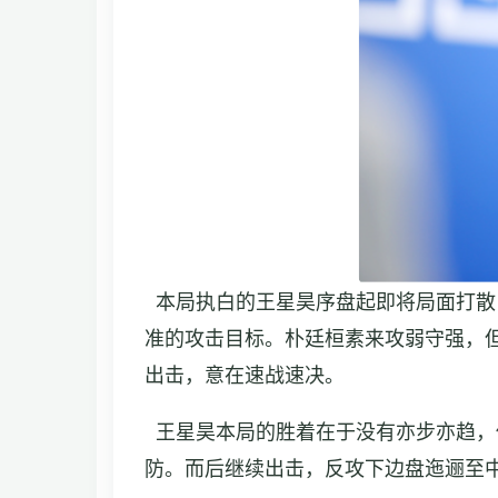
本局执白的王星昊序盘起即将局面打散
准的攻击目标。朴廷桓素来攻弱守强，
出击，意在速战速决。
王星昊本局的胜着在于没有亦步亦趋，
防。而后继续出击，反攻下边盘迤逦至