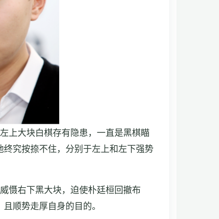
左上大块白棋存有隐患，一直是黑棋瞄
他终究按捺不住，分别于左上和左下强势
威慑右下黑大块，迫使朴廷桓回撤布
、且顺势走厚自身的目的。