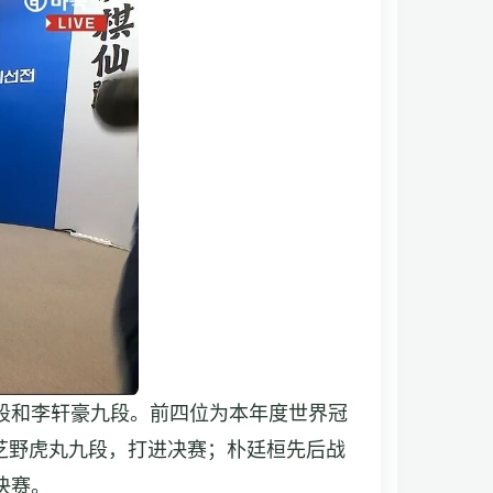
段和李轩豪九段。前四位为本年度世界冠
芝野虎丸九段，打进决赛；朴廷桓先后战
决赛。