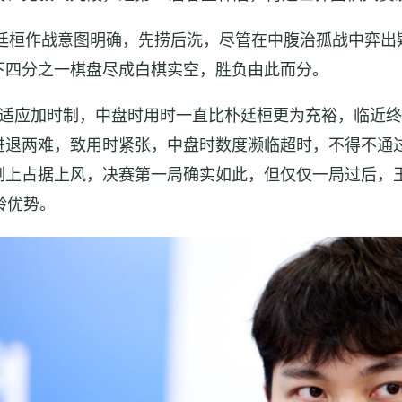
朴廷桓作战意图明确，先捞后洗，尽管在中腹治孤战中弈出
下四分之一棋盘尽成白棋实空，胜负由此而分。
适应加时制，中盘时用时一直比朴廷桓更为充裕，临近终
退两难，致用时紧张，中盘时数度濒临超时，不得不通过
制上占据上风，决赛第一局确实如此，但仅仅一局过后，
龄优势。