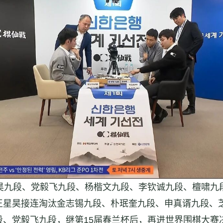
昊九段、党毅飞九段、杨楷文九段、李钦诚九段、檀啸九
王星昊接连淘汰金志锡九段、朴珉奎九段、申真谞九段、
、党毅飞九段，继第15届春兰杯后，再进世界围棋大赛