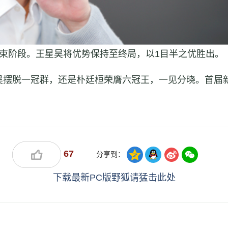
束阶段。王星昊将优势保持至终局，以1目半之优胜出。
昊摆脱一冠群，还是朴廷桓荣膺六冠王，一见分晓。首届
67
分享到：
下载最新PC版野狐请猛击此处