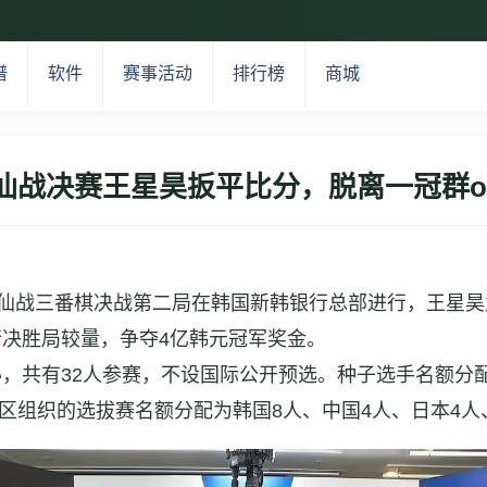
谱
软件
赛事活动
排行榜
商城
仙战决赛王星昊扳平比分，脱离一冠群o
界棋仙战三番棋决战第二局在韩国新韩银行总部进行，王星昊
行决胜局较量，争夺4亿韩元冠军奖金。
办，共有32人参赛，不设国际公开预选。种子选手名额分
区组织的选拔赛名额分配为韩国8人、中国4人、日本4人