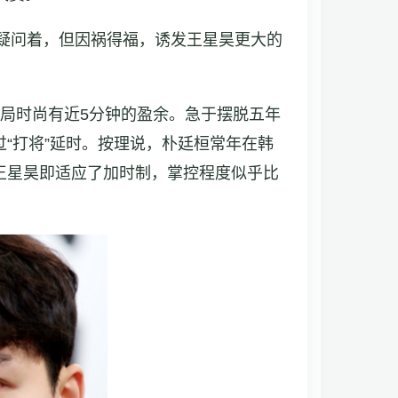
疑问着，但因祸得福，诱发王星昊更大的
局时尚有近5分钟的盈余。急于摆脱五年
“打将”延时。按理说，朴廷桓常年在韩
王星昊即适应了加时制，掌控程度似乎比