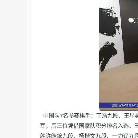
中国队7名参赛棋手：丁浩九段、王星
军，后三位凭借国家队积分排名入选。
胜许皓鋐九段、杨楷文九段、一力辽九段