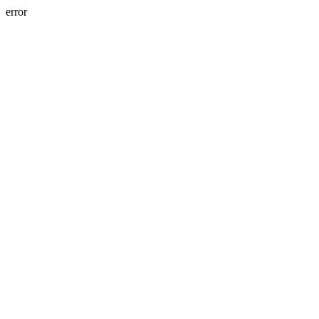
error