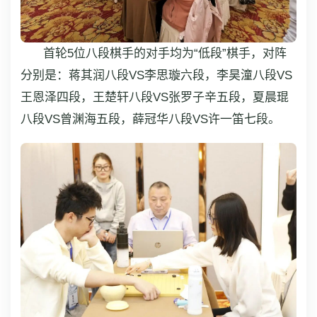
首轮5位八段棋手的对手均为“低段”棋手，对阵
分别是：蒋其润八段VS李思璇六段，李昊潼八段VS
王恩泽四段，王楚轩八段VS张罗子辛五段，夏晨琨
八段VS曾渊海五段，薛冠华八段VS许一笛七段。