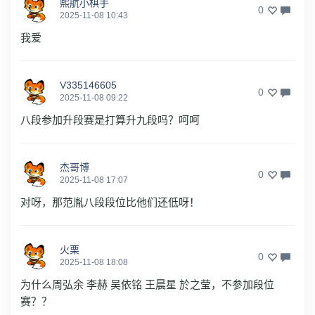
熙航小棋手
0
2025-11-08 10:43
我爱
V335146605
0
2025-11-08 09:22
八段参加升段赛是打算升九段吗？呵呵
杰哥博
0
2025-11-08 17:07
对呀，那范胤八段段位比他们还低呀！
火栗
0
2025-11-08 18:08
为什么周弘余 李赫 吴依铭 王晨星 於之莹，不参加段位
赛？？