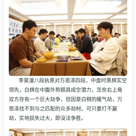
李昊潼八段执黑对万恩泽四段，中盘时黑棋实空
领先，白棋在中腹外势颇具成空潜力，怎奈右上角
双方存有一个巨大劫争，但因是白棋的缓气劫，万
恩泽找不到与之匹配的众多劫材。可只要打不赢
劫，实地损失过大，即没法争胜。