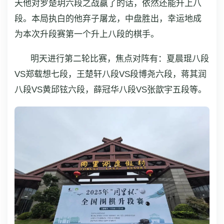
天他对罗楚玥六段之战赢了的话，依然还能升上八
段。本局执白的他弃子屠龙，中盘胜出，幸运地成
为本次升段赛第一个升上八段的棋手。
明天进行第二轮比赛，焦点对阵有：夏晨琨八段
VS郑载想七段，王楚轩八段VS段博尧六段，蒋其润
八段VS黄邱铉六段，薛冠华八段VS张歆宇五段等。