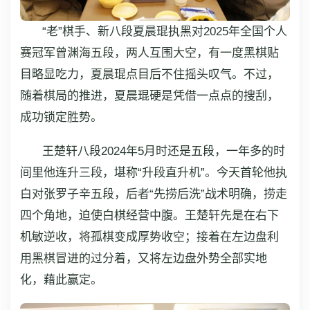
“老”棋手、新八段夏晨琨执黑对2025年全国个人
赛冠军曾渊海五段，两人互围大空，有一度黑棋贴
目略显吃力，夏晨琨点目后不住摇头叹气。不过，
随着棋局的推进，夏晨琨硬是凭借一点点的搜刮，
成功锁定胜势。
王楚轩八段2024年5月时还是五段，一年多的时
间里他连升三段，堪称“升段直升机”。今天首轮他执
白对张罗子辛五段，后者“先捞后洗”战术明确，捞走
四个角地，迫使白棋经营中腹。王楚轩先是在右下
机敏逆收，将孤棋变成厚势收空；接着在左边盘利
用黑棋冒进的过分着，又将左边盘外势全部实地
化，藉此赢定。