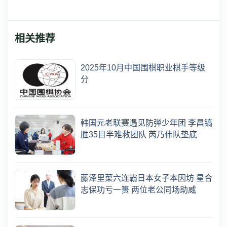
相关推荐
2025年10月中国围棋职业棋手等级
分
韩国元老联赛遇见防弹少年团 李昌镐
胜35目半难救团队 芮乃伟队垫底
藤泽里菜六连霸日本女子本因坊 星合
志保功亏一篑 两位老公同场助威