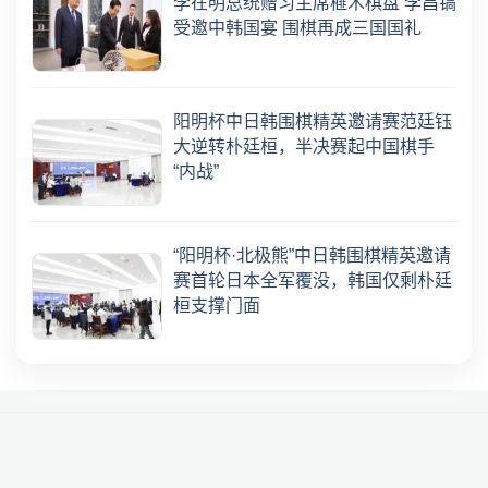
李在明总统赠习主席榧木棋盘 李昌镐
受邀中韩国宴 围棋再成三国国礼
阳明杯中日韩围棋精英邀请赛范廷钰
大逆转朴廷桓，半决赛起中国棋手
“内战”
“阳明杯·北极熊”中日韩围棋精英邀请
赛首轮日本全军覆没，韩国仅剩朴廷
桓支撑门面