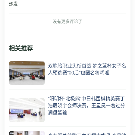
沙发
没有更多评论了
相关推荐
双胞胎职业头衔首战 梦之蓝杯女子名
人预选赛“00后”包圆名将唏嘘
“阳明杯·北极熊”中日韩围棋精英赛丁
浩屠晓宇会师决赛，王星昊一着过分
满盘皆输