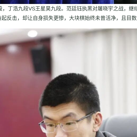
段，丁浩九段VS王星昊九段。范廷钰执黑对屠晓宇之战，继续
奋起反击，却让自身损失更惨，大块棋始终未曾活净，且目数