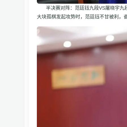
半决赛对阵：范廷钰九段VS屠晓宇九
大块孤棋发起攻势时，范廷钰不甘被利，