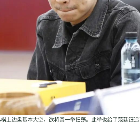
黑棋上边盘基本大空，欲将其一举扫荡。此举也给了范廷钰追
。