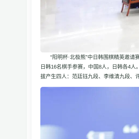
“阳明杯·北极熊”中日韩围棋精英邀
日韩16名棋手参赛，中国8人，日韩各4
拔产生四人：范廷钰九段、李维清九段、