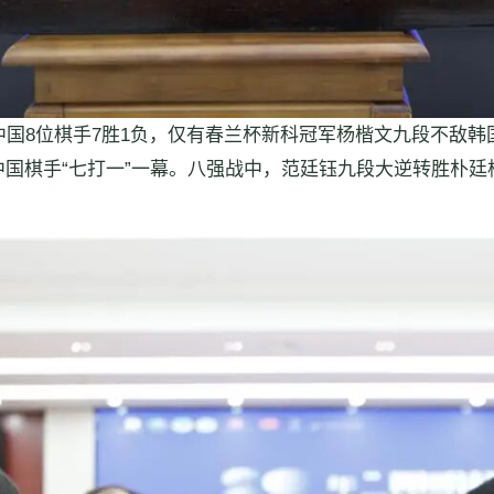
，中国8位棋手7胜1负，仅有春兰杯新科冠军杨楷文九段不敌
国棋手“七打一”一幕。八强战中，范廷钰九段大逆转胜朴廷