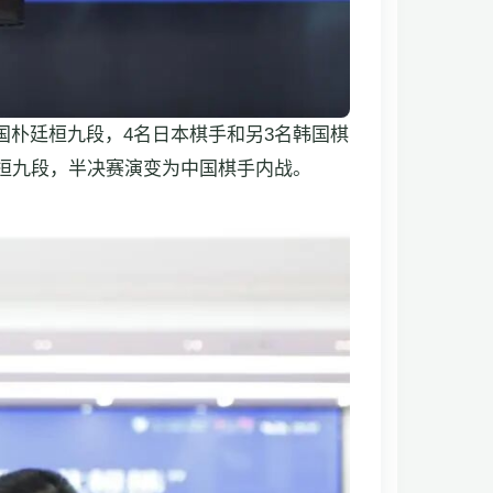
韩国朴廷桓九段，4名日本棋手和另3名韩国棋
桓九段，半决赛演变为中国棋手内战。