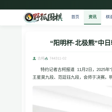
首页
资讯
棋
“阳明杯·北极熊”
古柯
7443
11-02
特约记者古柯报道 11月2日，202
王星昊九段、范廷钰九段，会师于决赛。明